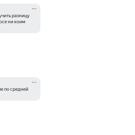
чить разницу 
се ни коим 
е по средней 