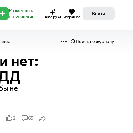
Разместить
Войти
объявление
Авто.ру AI
Избранное
изнес
Поиск по журналу
и нет:
ПДД
бы не
2
65