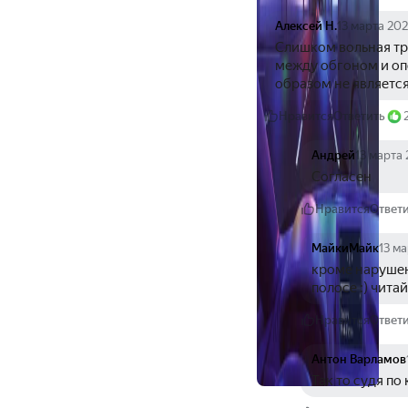
Алексей Н.
13 марта 202
Слишком вольная тр
между обгоном и оп
образом не являетс
Нравится
Ответить
Андрей
13 марта 
Согласен
Нравится
Ответ
МайкиМайк
13 ма
кроме нарушен
полосе :) чита
Нравится
Ответ
Антон Варламов
Так то судя по