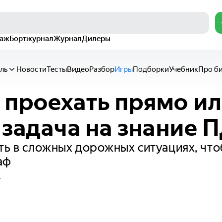
раж
Бортжурнал
Журнал
Дилеры
ль
Новости
Тесты
Видео
Разбор
Игры
Подборки
Учебник
Про б
проехать прямо ил
 задача на знание 
ть в сложных дорожных ситуациях, что
аф
у