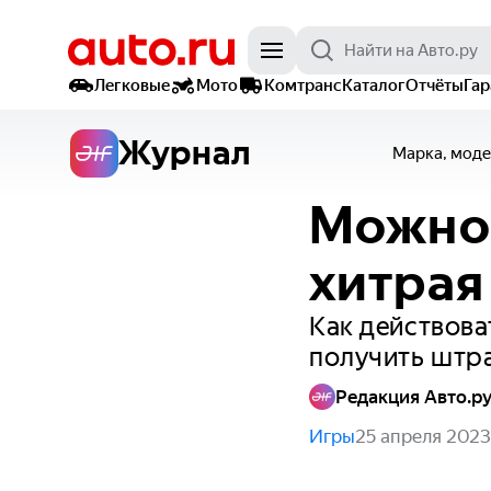
Легковые
Мото
Комтранс
Каталог
Отчёты
Га
Журнал
Марка, моде
Можно 
хитрая
Как действова
получить штр
Редакция Авто.р
Игры
25 апреля 2023