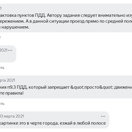
1
актовка пунктов ПДД. Автору задания следует внимательно изу
ережением. А в данной ситуации проезд прямо по средней поло
я нарушением.
2
2021
ить
рта 2021
ия п9.3 ПДД, который запрещает &quot;просто&quot; движени
йте правила!
ить
13 марта 2021
 картинке это в черте города, езжай в любой полосе