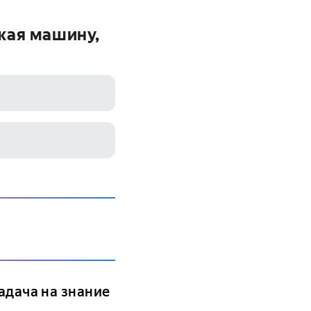
жая машину,
адача на знание