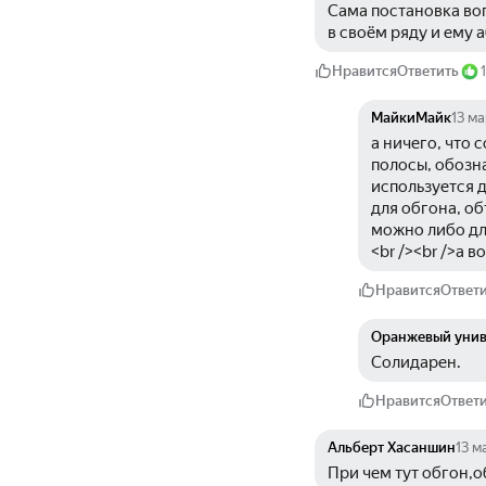
Сама постановка воп
в своём ряду и ему
Нравится
Ответить
1
МайкиМайк
13 ма
а ничего, что
полосы, обозна
используется д
для обгона, об
можно либо дл
<br /><br />а 
Нравится
Ответ
Оранжевый унив
Солидарен.
Нравится
Ответ
Альберт Хасаншин
13 м
При чем тут обгон,о