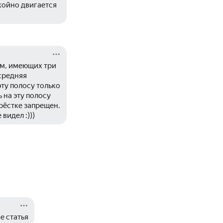
ойно двигается 
м, имеющих три 
средняя 
ту полосу только 
на эту полосу 
ёстке запрещен. 
видел :)))
е статья