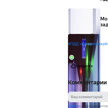
Мо
за
#ПДД: проезд перекрё
2
Нравится
Комментарии
Войдите
, чтобы комментир