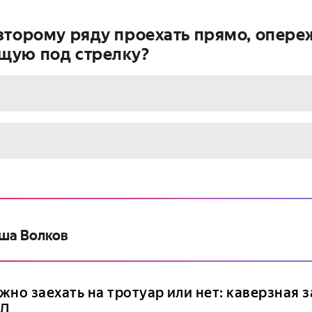
второму ряду проехать прямо, опере
щую под стрелку?
ша Волков
но заехать на тротуар или нет: каверзная з
Д