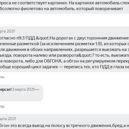
роса не соответствует картинке. На картинке автомобиль спок
 абсолютно фиолетово на автомобиль, который поворачивает
рта 2021
 согласно п9.3 ПДД &quot;На дорогах с двусторонним движение
ченные разметкой (за исключением разметки 1.9), из которых 
ля движения в обоих направлениях, разрешается выезжать на э
ъезда, поворота налево или разворота&quot;? то есть, выезжать 
я поворота, либо для ОБГОНА, а обгон на регулируемом перекр
вообще хороший цикл задачек — перепись тех, кто ПДД в глаза не 
ить
ерсал
13 марта 2021
ить
арта 2021
бгон-это всегда выезд на полосу встречного движения,бред,а н