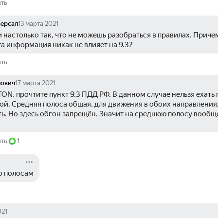
ить
ерсал
13 марта 2021
и настолько так, что не можешь разобраться в правилах. Причем
та информация никак не влияет на 9.3?
ить
лович
17 марта 2021
, прочтите пункт 9.3 ПДД РФ. В данном случае нельзя ехать п
вой. Средняя полоса общая, для движения в обоих направления
ь. Но здесь обгон запрещён. Значит на среднюю полосу вообще
ить
1
о полосам
021