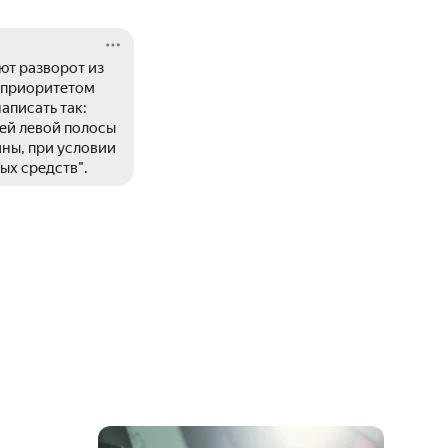
т разворот из 
 приоритетом 
писать так: 
ей левой полосы 
ны, при условии 
ых средств".