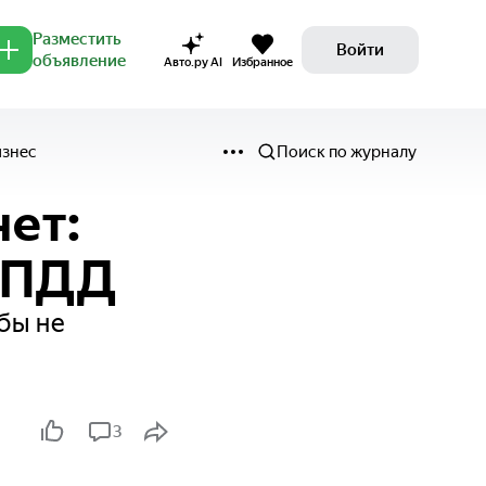
Разместить
Войти
объявление
Авто.ру AI
Избранное
изнес
Поиск по журналу
ет:
е ПДД
бы не
3