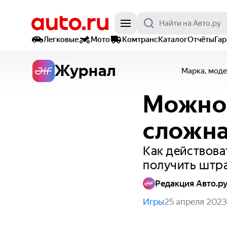
Легковые
Мото
Комтранс
Каталог
Отчёты
Га
Журнал
Марка, моде
Можно 
сложна
Как действова
получить штр
Редакция Авто.р
Игры
25 апреля 2023