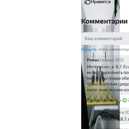
Нравится
Комментарии
Войдите
, чтобы комментир
Роман
3 января 2022
Интересно, а  8.7. 
может выполнить пов
них при условии обе
транспортным средс
мало знаю машин ко
Нравится
Ответить
Саян
17 апреля 2
Роман, в п.8.7