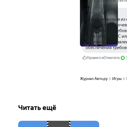
Нравится
Ответ
V
8 сентября 2024
Разворачиваться из 
крайней левой) очев
должны быть требова
если габариты ТС ил
попутного направлен
обеспечения требов
Нравится
Ответить
Журнал Авто.ру
Игры
Читать ещё
Ещё 3