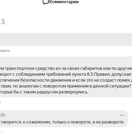
Комментарии
3
овать
Если транспортное средство из-за своих габаритов или по други
орот с соблюдением требований пункта 8.5 Правил, допускаетс
спечения безопасности движения и если это не создаст помех 
твам. по аналогии с поворотом применим в денной ситуации? 
торые бы с таким радиусом развернулись.
2
026
. говорится, к сожалению, только о повороте, а не развороте.