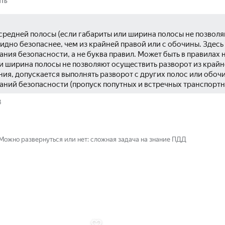
ить
средней полосы (если габариты или ширина полосы не позволяю
идно безопаснее, чем из крайней правой или с обочины. Здесь
ния безопасности, а не буква правил. Может быть в правилах на
и ширина полосы не позволяют осуществить разворот из крайн
ия, допускается выполнять разворот с других полос или обочи
аний безопасности (пропуск попутных и встречных транспортн
3
Можно развернуться или нет: сложная задача на знание ПДД