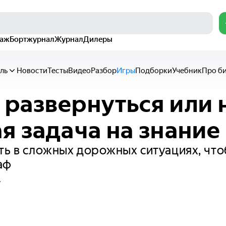
раж
Бортжурнал
Журнал
Дилеры
ль
Новости
Тесты
Видео
Разбор
Игры
Подборки
Учебник
Про б
развернуться или н
я задача на знани
ть в сложных дорожных ситуациях, что
аф
у