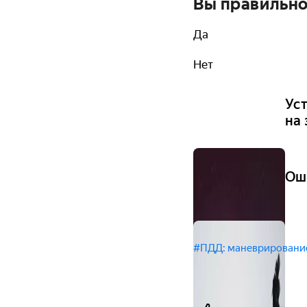
Вы правильно
Да
Нет
Уст
на
Ош
#ПДД: маневрировани