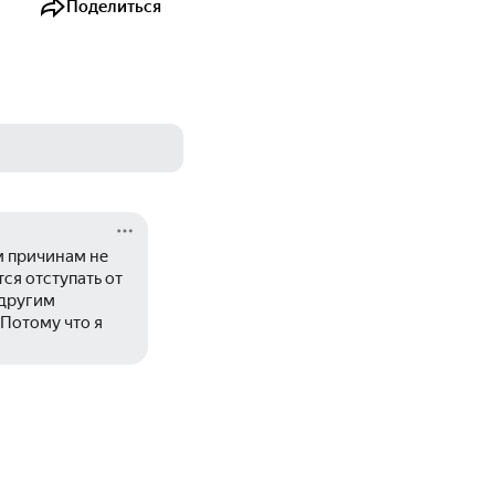
Поделиться
м причинам не 
я отступать от 
другим 
Потому что я 