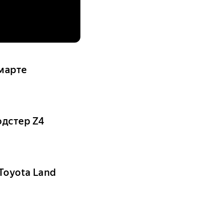
 марте
одстер Z4
Toyota Land