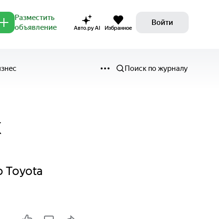
Разместить
Войти
объявление
Авто.ру AI
Избранное
изнес
Поиск по журналу
х
о Toyota