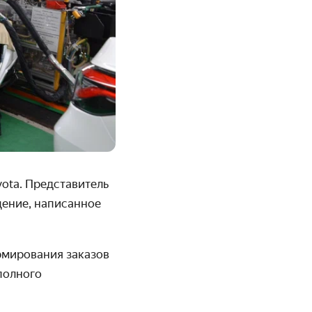
ota. Представитель
щение, написанное
рмирования заказов
полного