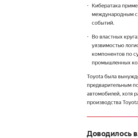
Кибератака приме
международным са
событий.
Во властных круга
уязвимостью логи
компонентов по су
промышленных ко
Toyota была вынужде
предварительным по
автомобилей, хотя 
производства Toyota
Доводилось в