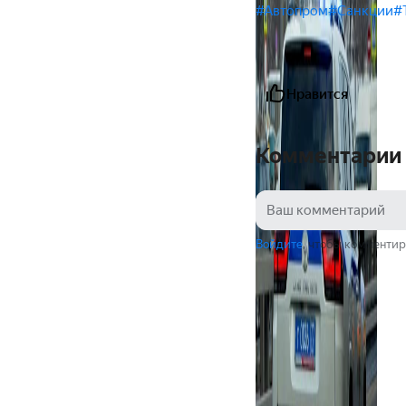
#Автопром
#Санкции
#
Нравится
Комментарии
Войдите
, чтобы комментир