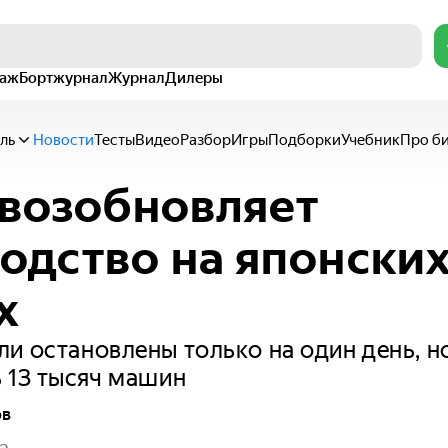
раж
Бортжурнал
Журнал
Дилеры
ль
Новости
Тесты
Видео
Разбор
Игры
Подборки
Учебник
Про б
 возобновляет
одство на японски
х
и остановлены только на один день, н
 13 тысяч машин
ов