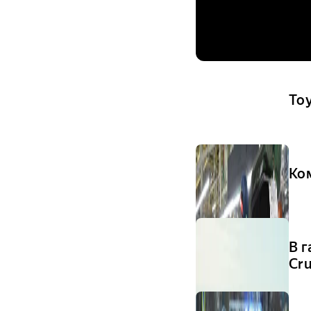
To
Ко
В 
Cru