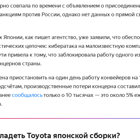
рно совпала по времени с объявлением о присоединен
нкциям против России, однако нет данных о прямой св
х Японии, как пишет агентство, уже заявили, что обесп
стических цепочек
: кибератака на малоизвестную ком
ти привела к тому, что заблокировала работу одного и
нцернов страны.
на приостановить на один день работу конвейеров на 1
дсчётам, производственные потери концерна составил
ранее
сообщалось
только о 10 тысячах — это около 5% 
.
ладеть Toyota японской сборки?