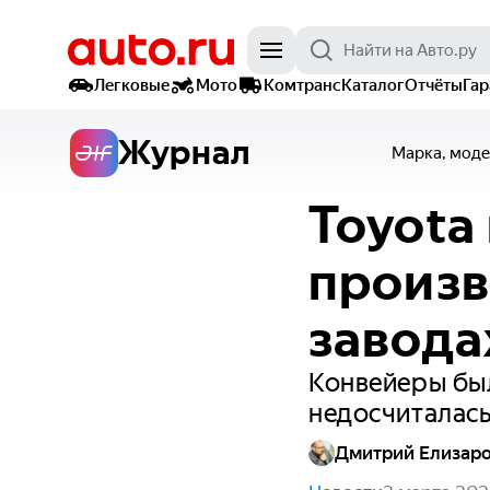
Легковые
Мото
Комтранс
Каталог
Отчёты
Га
Журнал
Марка, моде
Toyota
произв
завода
Конвейеры был
недосчиталась
Дмитрий Елизар