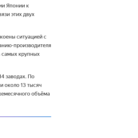
ии Японии к
язи этих двух
окоены ситуацией с
панию-производителя
з самых крупных
4 заводах. По
и около 13 тысяч
ежемесячного объёма