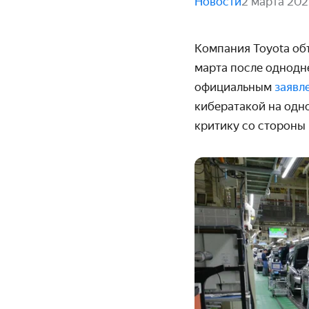
Новости
2 марта 20
Компания Toyota об
марта после однодн
официальным
заявл
кибератакой на одн
критику со стороны 