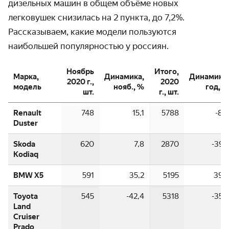
дизельных машин в общем объёме новых
легковушек снизилась на 2 пункта, до 7,2%.
Рассказы­ваем, какие модели пользуются
наибольшей популярностью у россиян.
Ноябрь
Итого,
Марка,
Динамика,
Динамика,
2020 г.,
2020
модель
нояб., %
год, %
шт.
г., шт.
Renault
748
15,1
5788
-8,0
Duster
Skoda
620
7,8
2870
-39,5
Kodiaq
BMW X5
591
35,2
5195
39,6
Toyota
545
-42,4
5318
-35,9
Land
Cruiser
Prado