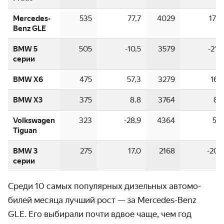
Mercedes-
535
77,7
4029
177,1
Benz GLE
BMW 5
505
-10,5
3579
-21,0
серии
BMW X6
475
57,3
3279
16,5
BMW X3
375
8.8
3764
8,5
Volkswagen
323
-28,9
4364
51,1
Tiguan
BMW 3
275
17,0
2168
-20,2
серии
Среди 10 самых популярных дизельных автомо­
билей месяца лучший рост — за Mercedes-Benz
GLE. Его выбирали почти вдвое чаще, чем год