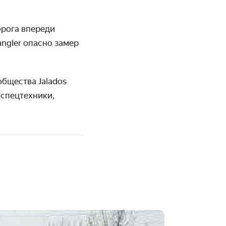
дорога впереди
angler опасно замер
бщества Jalados
 спецтехники,