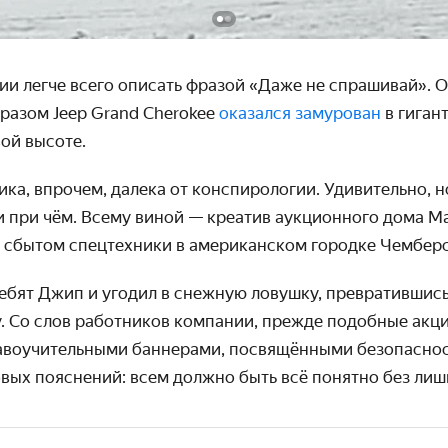
и легче всего описать фразой «Даже не спрашивай». О
бразом Jeep Grand Cherokee
оказался замурован
в гиган
ой высоте.
а, впрочем, далека от конспиро­логии. Удиви­тельно, н
 при чём. Всему виной — креатив аукци­онного дома Mar
 сбытом спец­техники в американ­ском городке Чембер
ребят Джип и угодил в снежную ловушку, превратив­шись
у. Со слов работников компании, прежде подобные акц
во­учитель­ными баннерами, посвящён­ными безопасност
вых пояснений: всем должно быть всё понятно без лиш