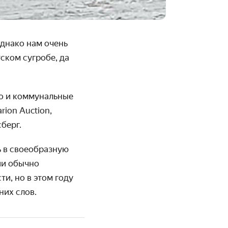
днако нам очень
тском сугробе, да
о и коммуналь­ные
ion Auction,
сберг.
 в свое­образную
ии обычно
и, но в этом году
них слов.