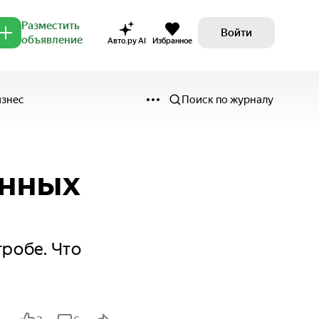
Разместить
Войти
объявление
Авто.ру AI
Избранное
изнес
Поиск по журналу
анных
гробе. Что