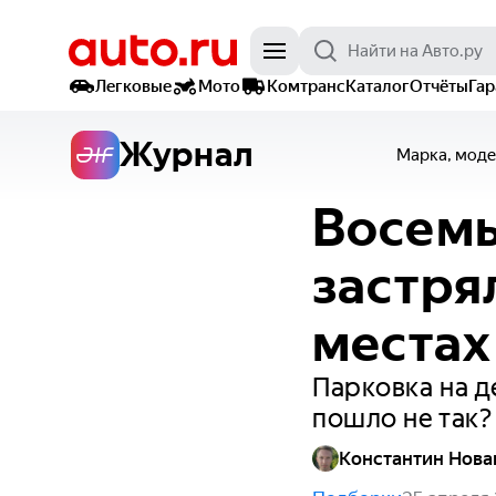
Легковые
Мото
Комтранс
Каталог
Отчёты
Га
Журнал
Марка, моде
Восемь
застря
местах
Парковка на д
пошло не так?
Константин Нова