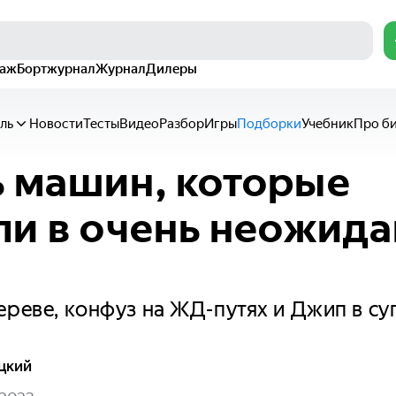
раж
Бортжурнал
Журнал
Дилеры
ль
Новости
Тесты
Видео
Разбор
Игры
Подборки
Учебник
Про б
 машин, которые
ли в очень неожид
ереве, конфуз на ЖД-путях и Джип в су
цкий