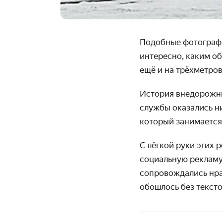
Подобные фотографи
интересно, каким о
ещё и на трёхметров
История внедорожник
службы оказались ни
который занимается
С лёгкой руки этих 
социаль­ную реклам
сопровож­дались нра
обошлось без тексто