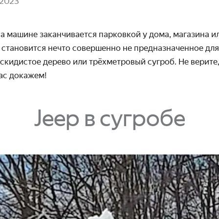
 2023
а машине заканчивается парковкой у дома, магазина и
становится нечто совер­шенно не предназ­наченное для 
скиди­стое дерево или трёх­метровый сугроб. Не верите
ас докажем!
Jeep в сугробе