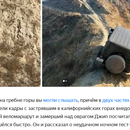
 на гребне горы вы
могли слышать
, причём в
двух частях
ели кадры с застрявшим в калифор­нийских горах внедо
й веломаршрут и замерший над оврагом Джип посчита
ёлся быстро. Он и рассказал о неудачном ночном тест-