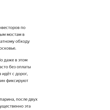
инвесторов по
рым мостам в
латному обходу
осковье.
о даже в этом
асто без оплаты
идёт с дорог,
ашин фиксируют
парина, после двух
мущественно эта