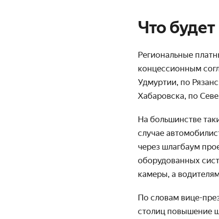
Что будет
Региональные платны
концессионным согл
Удмуртии, по Рязан
Хабаровска, по Сев
На большинстве так
случае автомобилист
через шлагбаум про
оборудованных систе
камеры, а водителя
По словам вице-пре
столиц повышение ш