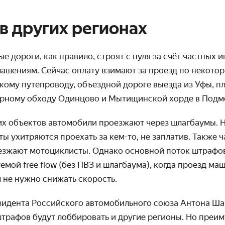
 в других регионах
е дороги, как правило, строят с нуля за счёт частных 
ашениям. Сейчас оплату взимают за проезд по некото
скому путепроводу, объездной дороге выезда из Уфы, п
ерному обходу Одинцово и Мытищинской хорде в Подм
их объектов автомобили проезжают через шлагбаумы. Н
ы ухитряются проехать за кем-то, не заплатив. Также ч
езжают мотоциклисты. Однако основной поток штрафов 
мой free flow (без ПВЗ и шлагбаума), когда проезд м
м не нужно снижать скорость.
зидента Российского автомобильного союза Антона Ша
трафов будут лоббировать и другие регионы. Но преи