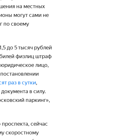
ушения на местных
гионы могут сами не
г по своему
,5 до 5 тысяч рублей
мобилей физлиц штраф
 юридическое лицо,
в постановлении
т раз в сутки
,
документа в силу.
сковский паркинг»,
 проспекта, сейчас
ому скоростному