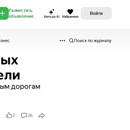
Разместить
Войти
объявление
Авто.ру AI
Избранное
изнес
Поиск по журналу
ных
вели
ным дорогам
2
26