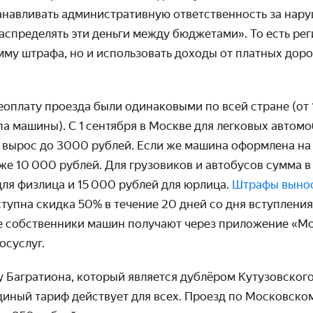
анавливать административную ответственность за нар
аспределять эти деньги между бюджетами». То есть ре
мму штрафа, но и использовать доходы от платных доро
оплату проезда были одинаковыми по всей стране (от 1
па машины). С 1 сентября в Москве для легковых авто
а вырос до 3000 рублей. Если же машина оформлена на
же 10 000 рублей. Для грузовиков и автобусов сумма 
ля физлица и 15 000 рублей для юрлица.
Штрафы вынося
упна скидка 50% в течение 20 дней со дня вступления 
е собственники машин получают через приложение «Мо
осуслуг.
 Багратиона, который является дублёром Кутузовского
Единый тариф действует для всех. Проезд по Московск