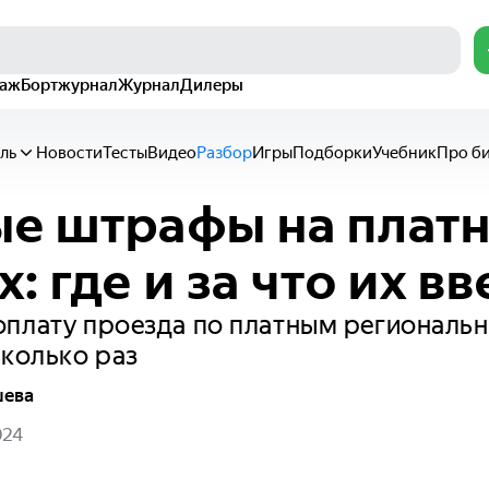
раж
Бортжурнал
Журнал
Дилеры
ль
Новости
Тесты
Видео
Разбор
Игры
Подборки
Учебник
Про б
е штрафы на плат
: где и за что их в
оплату проезда по платным региональ
сколько раз
шева
024