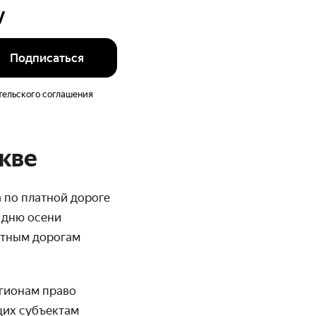
у
Подписаться
тельского соглашения
скве
 по платной дороге
у дню осени
атным дорогам
егионам право
щих субъектам