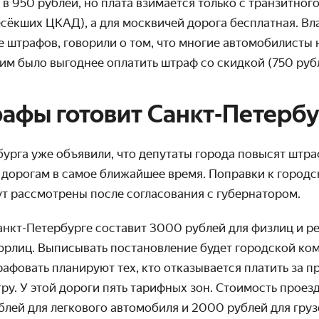
в 950 рублей, но плата взимается только с транзитног
сёкших ЦКАД), а для москвичей дорога бесплатная. Вл
 штрафов, говорили о том, что многие автомобилисты н
им было выгоднее оплатить штраф со скидкой (750 руб
афы готовит Санкт-Петербу
бурга уже объявили, что депутаты города повысят штра
 дорогам в самое ближайшее время. Поправки к город
ут рассмотрены после согласования с губернатором.
анкт-Петербурге составит 3000 рублей для физлиц и р
юрлиц. Выписывать постановление будет городской ком
рафовать планируют тех, кто отказывается платить за 
у. У этой дороги пять тарифных зон. Стоимость проезд
лей для легкового автомобиля и 2000 рублей для груз