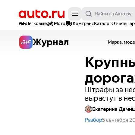
Легковые
Мото
Комтранс
Каталог
Отчёты
Га
Журнал
Марка, моде
Крупны
дорогах
Штрафы за не
вырастут в не
Екатерина Деми
Разбор
5 сентября 2