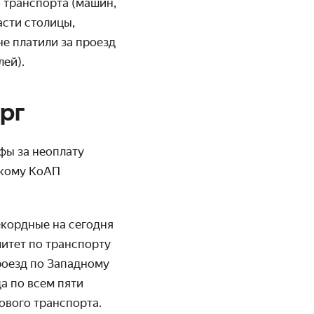
о транспорта (машин,
асти столицы,
е платили за проезд
лей).
рг
фы за неоплату
скому КоАП
екордные на сегодня
итет по транспорту
проезд по Западному
а по всем пяти
ового транспорта.