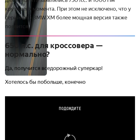
для концепта заявлялись 750 л.с. и 1000 Нм
крутящего момента. При этом не исключено, что у
серийного BMW XM более мощная версия также
появится.
650 л.с. для кроссовера —
нормально?
Да, получится вседорожный суперкар!
Хотелось бы побольше, конечно
ПОДОЖДИТЕ