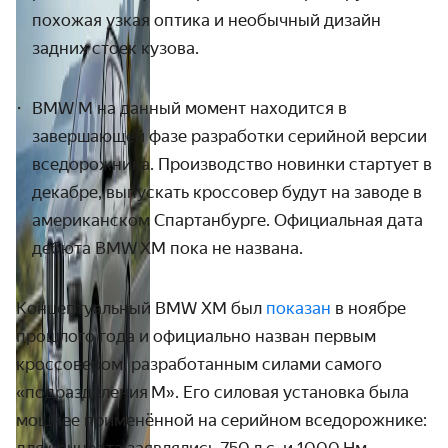
похожая узкая оптика и необычный дизайн
задних стоек кузова.
BMW M на данный момент находится в
завершающей фазе разработки серийной версии
вседорожника. Производство новинки стартует в
декабре, выпускать кроссовер будут на заводе в
американском Спартанбурге. Официальная дата
дебюта BMW XM пока не названа.
Концептуальный BMW XM был
показан
в ноябре
прошлого года и официально назван первым
кроссовером, разработанным силами самого
«подразделе­ния М». Его силовая установка была
мощнее применённой на серийном вседорожнике: