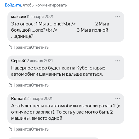
Войдите
, чтобы комментировать
максим
11 января 2021
Это опрос: 1 Мы в ...опе?<br />                     2 Мы в 
большой ...опе?<br />                     3 Мы в полной 
...аднице?
Нравится
Ответить
Сергей
12 января 2021
Наверное скоро будет как на Кубе- старые 
автомобили шаманить и дальше кататься.
Нравится
Ответить
Roman
12 января 2021
А за 6 лет цены на автомобили выросли раза в 2 (в 
отличие от зарплат). То есть у вас могло быть 2 
машины, вместо одной
Нравится
Ответить