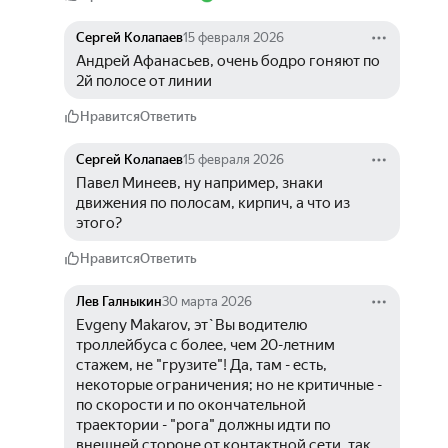
Сергей Колапаев
15 февраля 2026
Андрей Афанасьев, очень бодро гоняют по 
2й полосе от линии
Нравится
Ответить
Сергей Колапаев
15 февраля 2026
Павел Минеев, ну например, знаки 
движения по полосам, кирпич, а что из 
этого?
Нравится
Ответить
Лев Галныкин
30 марта 2026
Evgeny Makarov, эт`Вы водителю 
троллейбуса с более, чем 20-летним 
стажем, не "грузите"! Да, там - есть, 
некоторые ограничения; но не критичные - 
по скорости и по окончательной 
траектории - "рога" должны идти по 
внешней стороне от контактной сети, так 