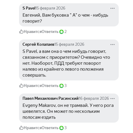
S Pavel
15 февраля 2026
Евгений, Вам буковка " А" о чем - нибудь 
говорит?
Нравится
Ответить
2
Сергей Колапаев
15 февраля 2026
S Pavel, а вам она о чем нибудь говорит, 
связанном с приоритетом? Очевидно что 
нет. Наоборот, ПДД требуют поворот 
налево из крайнего левого положения 
совершать.
Нравится
Ответить
3
Павел Михаилович Расинский
16 февраля 2026
Evgeny Makarov, он не трамвай. У него рога 
шевелятся. Он может по нескольким 
полосам ездить
Нравится
Ответить
3