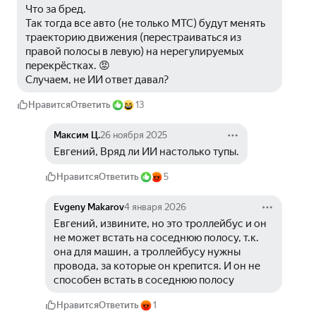
Что за бред.
Так тогда все авто (не только МТС) будут менять 
траекторию движения (перестраиваться из 
правой полосы в левую) на нерегулируемых 
перекрёстках. 😡
Случаем, не ИИ ответ давал?
Нравится
Ответить
13
Максим Ц.
26 ноября 2025
Евгений, Вряд ли ИИ настолько тупы.
Нравится
Ответить
5
Evgeny Makarov
4 января 2026
Евгений, извините, но это троллейбус и он 
не может встать на соседнюю полосу, т.к. 
она для машин, а троллейбусу нужны 
провода, за которые он крепится. И он не 
способен встать в соседнюю полосу
Нравится
Ответить
1