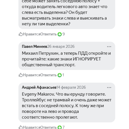
себе может занять соседнюю полосу + 
откуда водитель легкового авто знает что 
слева есть выделенка? Он будет 
высматривать знаки слева и выискивать а 
нету ли там выделенки?
Нравится
Ответить
9
Павел Минеев
26 января 2026
Михаил Петрухин, а теперь ПДД откройте и 
прочитайте: какие знаки ИГНОРИРУЕТ 
общественный транспорт.
Нравится
Ответить
1
Андрей Афанасьев
14 февраля 2026
Evgeny Makarov, Что вы ерунду говорите. 
Троллейбус не трамвай и очень даже может 
встать в соседней полосу. К тому же при 
повороте на лево и провода 
соответственно пролегают.
Нравится
Ответить
7