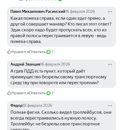
Павел Михаилович Расинский
16 февраля 2026
Какая помеха справа, если один едет прямо, а 
другой совершает маневр? Кто писал этот ответ? 
Эдак скоро надо будет пропускать всех, кто из 
правой полосы перестраивается в левую - ведь 
помеха справа.
Нравится
Ответить
7
Андрей Званцев
16 февраля 2026
А гдев ПДД есть пункт, который даёт 
преимущество безрельсовому транспортному 
средству при повороте или перестроении?
Нравится
Ответить
3
Федор
18 февраля 2026
Полная фигня. Сколько видел троллейбусов, они 
всегда перестраивались в нужную полосу. 
Троллейбус не безрельсовое транспортное 
средство.