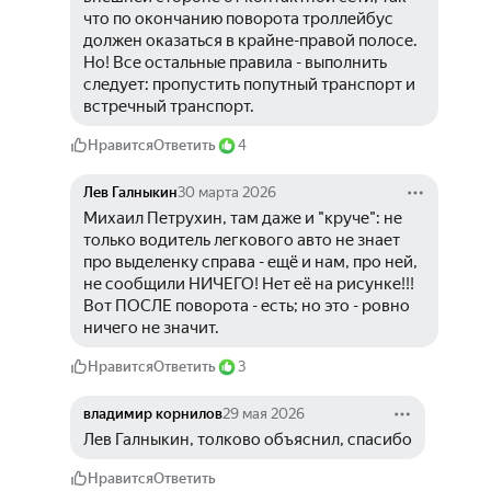
что по окончанию поворота троллейбус 
должен оказаться в крайне-правой полосе.
Но! Все остальные правила - выполнить 
следует: пропустить попутный транспорт и 
встречный транспорт.
Нравится
Ответить
4
Лев Галныкин
30 марта 2026
Михаил Петрухин, там даже и "круче": не 
только водитель легкового авто не знает 
про выделенку справа - ещё и нам, про ней, 
не сообщили НИЧЕГО! Нет её на рисунке!!!
Вот ПОСЛЕ поворота - есть; но это - ровно 
ничего не значит.
Нравится
Ответить
3
владимир корнилов
29 мая 2026
Лев Галныкин, толково объяснил, спасибо
Нравится
Ответить