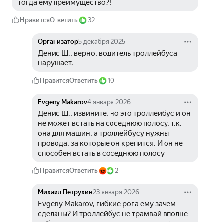
тогда ему преимущество?!
Нравится
Ответить
32
Организатор
5 декабря 2025
Денис Ш., верно, водитель троллейбуса 
нарушает.
Нравится
Ответить
10
Evgeny Makarov
4 января 2026
Денис Ш., извините, но это троллейбус и он 
не может встать на соседнюю полосу, т.к. 
она для машин, а троллейбусу нужны 
провода, за которые он крепится. И он не 
способен встать в соседнюю полосу
Нравится
Ответить
2
Михаил Петрухин
23 января 2026
Evgeny Makarov, гибкие рога ему зачем 
сделаны? И троллейбус не трамвай вполне 