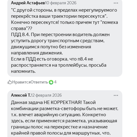
Андрей Астафьев
10 февраля 2026
"С другой стороны, в пределах нерегулируемого 
перекрёстка ваши траектории пересекутся".
Конечно пересекутся! только причем тут "помеха 
справа"??
ПДД 8.4. При перестроении водитель должен 
уступить дорогу транспортным средствам, 
движущимся попутно без изменения 
направления движения.
Если в ПДД есть оговорка, что п8.4 не 
распространяется на троллейбусы, просьба 
напомнить.
Нравится
Ответить
4
Алексей Т.
12 февраля 2026
Данная задача НЕ КОРРЕКТНАЯ! Такой 
комбинации разметка-светофоры быть не может, 
т.к. влечет аварийную ситуацию. Конкретно 
здесь, если применяется разметка, указывающая 
границы полос на перекрестке и назначение 
крайней правой полосы для маршрутных, что, 