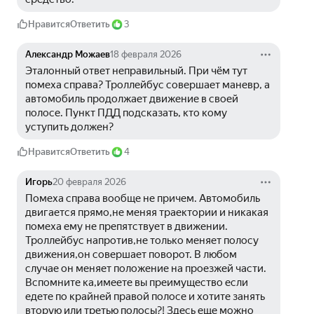
Нравится
Ответить
3
Александр Можаев
18 февраля 2026
Эталонный ответ неправильный. При чём тут 
помеха справа? Троллейбус совершает маневр, а 
автомобиль продолжает движение в своей 
полосе. Пункт ПДД подсказать, кто кому 
уступить должен?
Нравится
Ответить
4
Игорь
20 февраля 2026
Помеха справа вообще не причем. Автомобиль 
двигается прямо,не меняя траектории и никакая 
помеха ему не препятствует в движении. 
Троллейбус напротив,не только меняет полосу 
движения,он совершает поворот. В любом 
случае он меняет положение на проезжей части. 
Вспомните ка,имеете вы преимущество если 
едете по крайней правой полосе и хотите занять 
вторую или третью полосы?! Здесь еще можно 