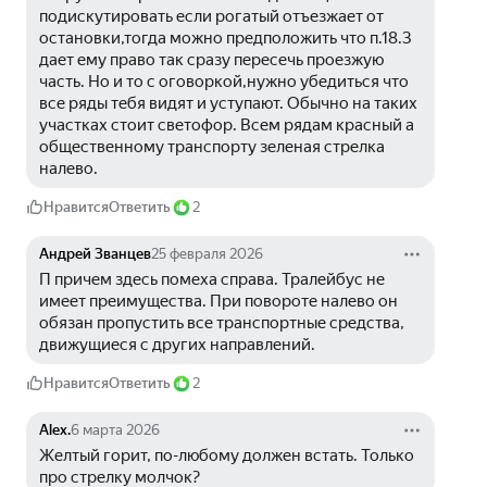
подискутировать если рогатый отъезжает от 
остановки,тогда можно предположить что п.18.3 
дает ему право так сразу пересечь проезжую 
часть. Но и то с оговоркой,нужно убедиться что 
все ряды тебя видят и уступают. Обычно на таких 
участках стоит светофор. Всем рядам красный а 
общественному транспорту зеленая стрелка 
налево.
Нравится
Ответить
2
Андрей Званцев
25 февраля 2026
П причем здесь помеха справа. Тралейбус не 
имеет преимущества. При повороте налево он 
обязан пропустить все транспортные средства, 
движущиеся с других направлений.
Нравится
Ответить
2
Alex.
6 марта 2026
Желтый горит, по-любому должен встать. Только 
про стрелку молчок?