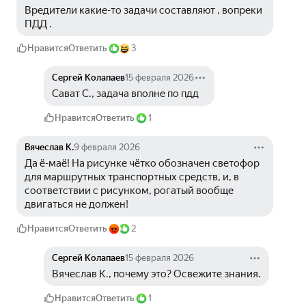
Вредители какие-то задачи составляют , вопреки 
ПДД .
Нравится
Ответить
3
Сергей Колапаев
15 февраля 2026
Сават С., задача вполне по пдд
Нравится
Ответить
1
Вячеслав К.
9 февраля 2026
Да ё-маё! На рисунке чётко обозначен светофор 
для маршрутных транспортных средств, и, в 
соответствии с рисунком, рогатый вообще 
двигаться не должен!
Нравится
Ответить
2
Сергей Колапаев
15 февраля 2026
Вячеслав К., почему это? Освежите знания.
Нравится
Ответить
1