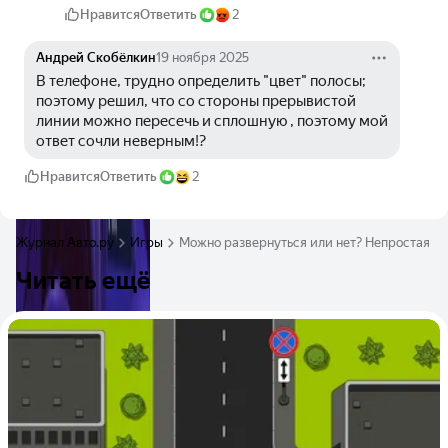
Нравится
Ответить
2
Андрей Скобёлкин
19 ноября 2025
В телефоне, трудно определить "цвет" полосы; 
поэтому решил, что со стороны прерывистой 
линии можно пересечь и сплошную , поэтому мой 
ответ сочли неверным!?
Нравится
Ответить
2
Журнал Авто.ру
Игры
Можно развернуться или нет? Непростая за
Читать ещё