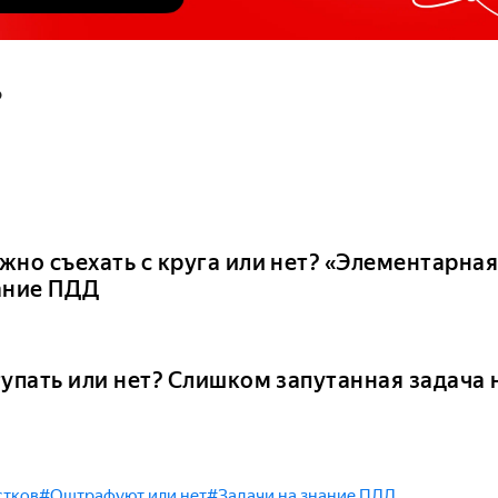
?
жно съехать с круга или нет? «Элементарная
ание ПДД
тупать или нет? Слишком запутанная задача
стков
#Оштрафуют или нет
#Задачи на знание ПДД