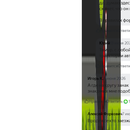
да, думаю здес
скажет, что он
--
В правилах фо
Нравится
Ответ
Юрий
13 июня 20
Тимур, с любой
траектории авт
Нравится
Ответ
Игорь К.
6 июня 2026
А где на кругу занак
знакомых мне подоб
Нравится
Ответить
Алексей Форкович
7 и
Вроде все кто заезж