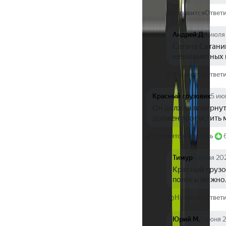
Нравится
Ответ
Андрей Д
8 июля
Сатана Сатанин
незапамятных в
Нравится
Ответ
Красный грузовик
5 ию
Он должен повернуть
должен пропустить 
Нравится
Ответить
Тимур
6 июня 20
Красный грузов
полосы можно
Нравится
Ответ
Юрий М.
7 июня 