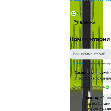
6
Нравится
Комментарии
Войдите
, чтобы комментир
Сатана Сатанинович
5 
Никогда не понимал,
Нравится
Ответить
Синее купе
7 июн
Сатана Сатанин
круговых разв