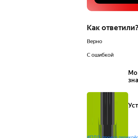
Как ответили
Верно
С ошибкой
Мо
зн
Ус
#ПДД: проезд перекрё