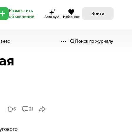
Разместить
Войти
объявление
Авто.ру AI
Избранное
изнес
Поиск по журналу
ая
6
21
угового