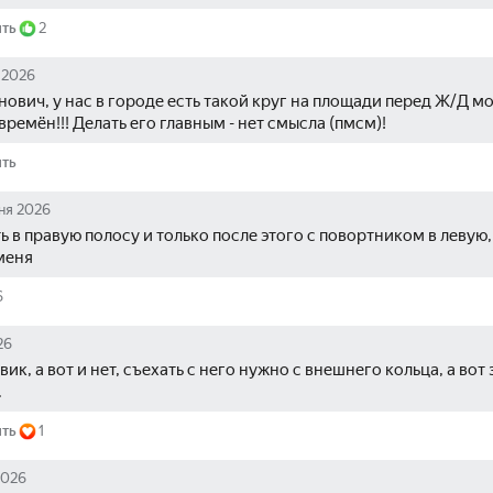
ить
2
 2026
ович, у нас в городе есть такой круг на площади перед Ж/Д мос
ремён!!! Делать его главным - нет смысла (пмсм)!
ить
ня 2026
 в правую полосу и только после этого с повортником в левую, 
меня
6
26
ик, а вот и нет, съехать с него нужно с внешнего кольца, а вот 
.
ить
1
2026