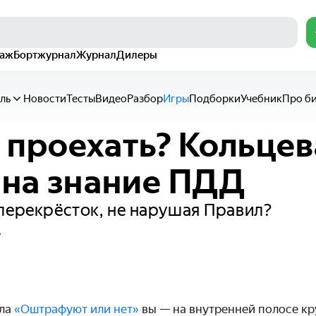
раж
Бортжурнал
Журнал
Дилеры
ль
Новости
Тесты
Видео
Разбор
Игры
Подборки
Учебник
Про б
проехать? Кольцев
 на знание ПДД
перекрёсток, не нарушая Правил?
у
кла
«Оштрафуют или нет»
вы — на внутренней полосе кр