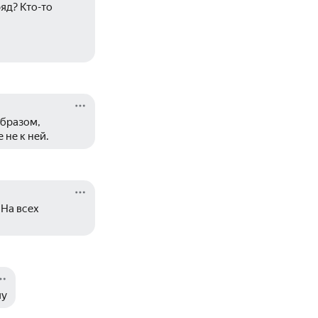
яд? Кто-то 
бразом, 
 не к ней.
На всех 
му