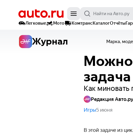
Легковые
Мото
Комтранс
Каталог
Отчёты
Га
Журнал
Марка, моде
Можно 
задача
Как миновать 
Редакция Авто.р
Игры
5 июня
В этой задаче из ци