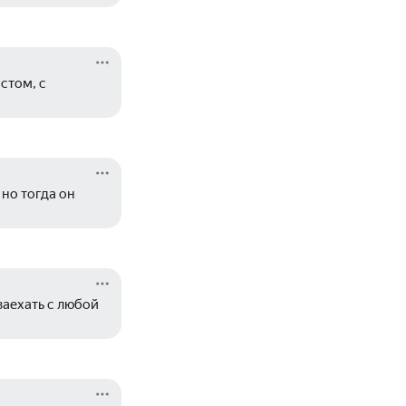
том, с 
но тогда он 
заехать с любой 