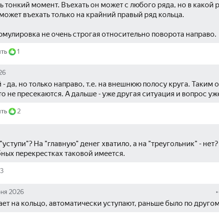
ь тонкий момент. Въехать он может с любого ряда, но в какой р
 может въехать только на крайний правый ряд кольца.
рмулировка не очень строгая относительно поворота направо.
ить
1
26
 - да, но только направо, т.е. на внешнюю полосу круга. Таким о
о не пресекаются. А дальше - уже другая ситуация и вопрос уже
ить
2
 "уступи"? На "главную" денег хватило, а на "треугольник" - нет? 
ных перекрестках таковой имеется.
13
юня 2026
ает на кольцо, автоматически уступают, раньше было по друго