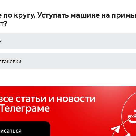
 по кругу. Уступать машине на при
т?
ь
становки