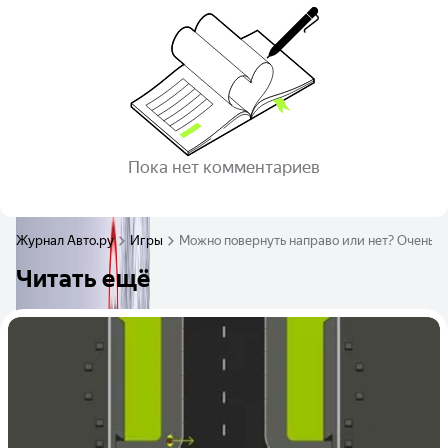
Пока нет комментариев
Журнал Авто.ру
Игры
Можно повернуть направо или нет? Очень с
Читать ещё