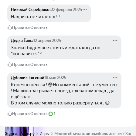
Николай Серебряков
12 февраля 2025
Надпись не читается !!! 
Нравится
Ответить
Дедка Ёжка
12 апреля 2025
Значит будем все стоять и ждать когда он 
"поправится"?
Нравится
Ответить
Дубовик Евгений
18 мая 2025
Конечно нельзя ! 😳Но комментарий - не уместен 
! Машина закрывает проезд, слева камнепад , да 
ещё знак ...
В этом случае можно только развернуться . 😉
Нравится
Ответить
1
Журнал Авто.ру
Игры
Можно объехать автомобиль или нет? Задач