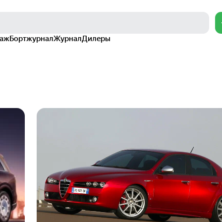
раж
Бортжурнал
Журнал
Дилеры