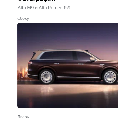
Aito M9 и Alfa Romeo 159
Сбоку
Дверь