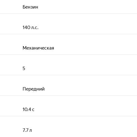
Бензин
140
л.с.
Механическая
5
Передний
10.4
с
7.7
л