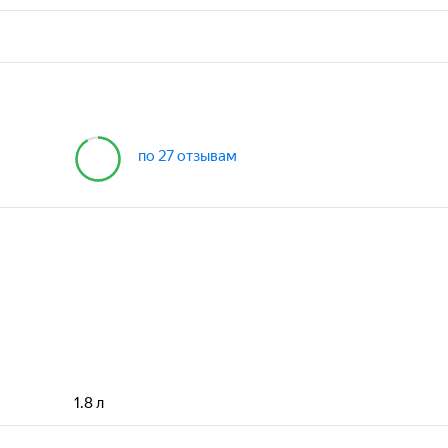
по 27 отзывам
4,6
1.8
л