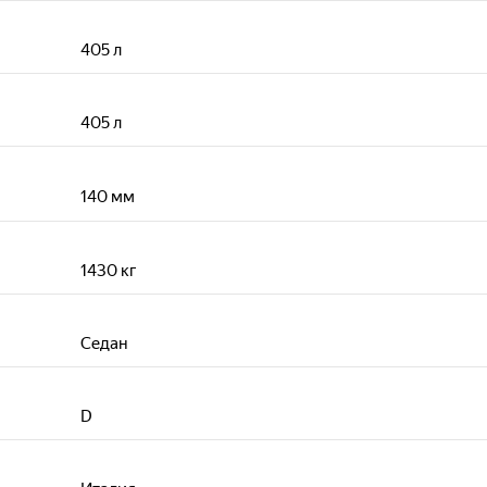
405
л
405
л
140
мм
1430
кг
Седан
D