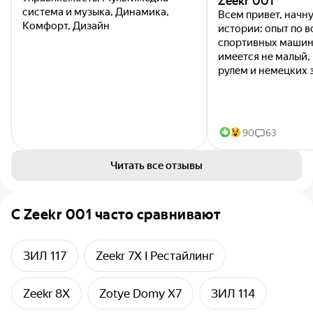
Zeekr 001
система и музыка, Динамика,
Всем привет, начн
Комфорт, Дизайн
истории: опыт по 
спортивных машин
имеется не малый,
рулем и немецких
БМВ, Мерседесов 
маслкаров Додж, и
нового...
90
63
Читать все отзывы
C
Zeekr 001
часто сравнивают
ЗИЛ 117
Zeekr 7X I Рестайлинг
Zeekr 8X
Zotye Domy X7
ЗИЛ 114