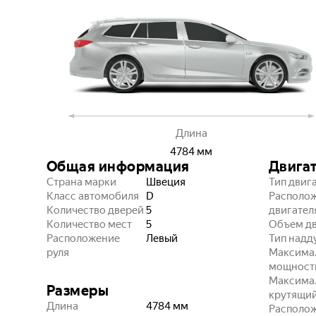
Длина
4784
мм
Общая информация
Двига
Страна марки
Швеция
Тип двиг
Класс автомобиля
D
Располо
Количество дверей
5
двигател
Количество мест
5
Объем дв
Расположение
Левый
Тип надд
руля
Максима
мощност
Максима
Размеры
крутящи
Длина
4784
мм
Располо