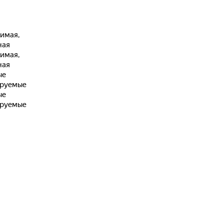
имая,
ная
имая,
ная
ые
ируемые
ые
ируемые