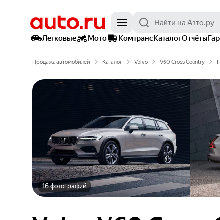
Легковые
Мото
Комтранс
Каталог
Отчёты
Га
Продажа автомобилей
Каталог
Volvo
V60 Cross Country
II
16 фотографий