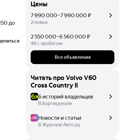
Цены
7 990 000–7 990 000 ₽
2 новых
150 до
2 550 000–6 560 000 ₽
делиться
46 с пробегом
Все объявления
Читать про
Volvo V60
Cross Country II
6 историй владельцев
В Бортжурнале
Новости и статьи
В Журнале Авто.ру