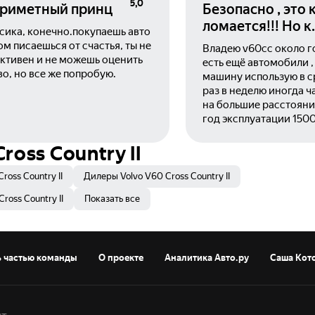
5,0
риметный принц
Безопасно , это 
ломается!!! Но к
сика, конечно.покупаешь авто
сожалению воль
том писаешься от счастья, ты не
Владею v60сс около го
ломается ,причё
ктивен и не можешь оценить
есть ещё автомобили ,
во, но все же попробую.
подло.
машину использую в 
раз в неделю иногда ч
на большие расстояния
год эксплуатации 1500
если машина стоит не
чуть больше , один ак
ross Country II
вас разрядится точно.
как вы « прикурите» и 
ross Country II
Дилеры Volvo V60 Cross Country II
факт , что у вас будет
ross Country II
Показать все
как и раньше. У меня
перестал показывать 
дисплей , официальны
отвечает , да случает
ь частью команды
О проекте
Аналитика Авто.ру
Саша Кот
через неделю заменим.
я понимаю далеко не 
благо если официальн
далеко от вас. Вольво 