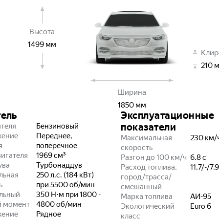
Высота
1499
мм
Клир
210
Ширина
1850
мм
тель
Эксплуатационные
показатели
ателя
Бензиновый
жение
Переднее,
Максимальная
230
км/
я
поперечное
скорость
игателя
1969
см³
Разгон до 100 км/ч
6.8
с
ува
Турбонаддув
Расход топлива,
11.7/-/7.9
льная
250 л.с. (184 кВт)
город/трасса/
ь
при 5500 об/мин
смешанный
льный
350 Н⋅м при 1800 -
Марка топлива
АИ-95
й момент
4800 об/мин
Экологический
Euro 6
жение
Рядное
класс