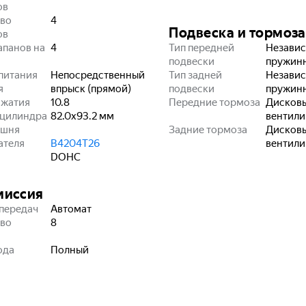
ов
во
4
Подвеска и тормоза
ов
апанов на
4
Тип передней
Независ
подвески
пружин
питания
Непосредственный
Тип задней
Независ
я
впрыск (прямой)
подвески
пружин
сжатия
10.8
Передние тормоза
Дисков
 цилиндра
82.0x93.2
мм
вентил
ршня
Задние тормоза
Дисков
ателя
B4204T26
вентил
DOHC
миссия
передач
Автомат
во
8
ода
Полный