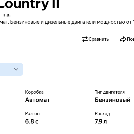
ountry II
 н.в.
омат. Бензиновые и дизельные двигатели мощностью от 
Сравнить
По
Коробка
Тип двигателя
Автомат
Бензиновый
Разгон
Расход
6.8
с
7.9
л