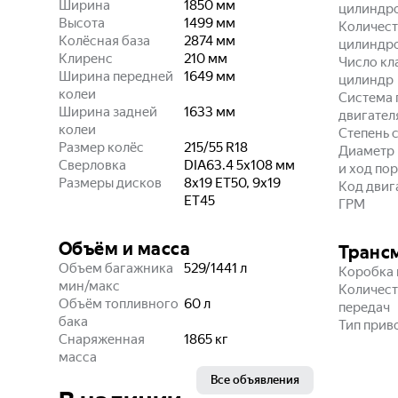
Ширина
1850
мм
цилиндр
Высота
1499
мм
Количест
Колёсная база
2874
мм
цилиндр
Клиренс
210
мм
Число кл
Ширина передней
1649
мм
цилиндр
колеи
Система 
Ширина задней
1633
мм
двигател
колеи
Степень 
Размер колёс
215/55 R18
Диаметр
Сверловка
DIA63.4 5x108
мм
и ход по
Размеры дисков
8x19 ET50, 9x19
Код двиг
ET45
ГРМ
Объём и масса
Транс
Объем багажника
529/1441
л
Коробка 
мин/макс
Количест
Объём топливного
60
л
передач
бака
Тип прив
Снаряженная
1865
кг
масса
Все объявления