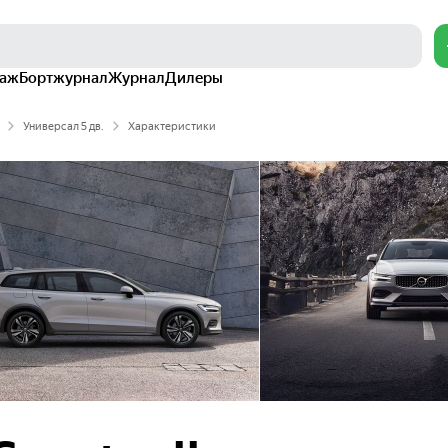
раж
Бортжурнал
Журнал
Дилеры
Универсал 5 дв.
Характеристики