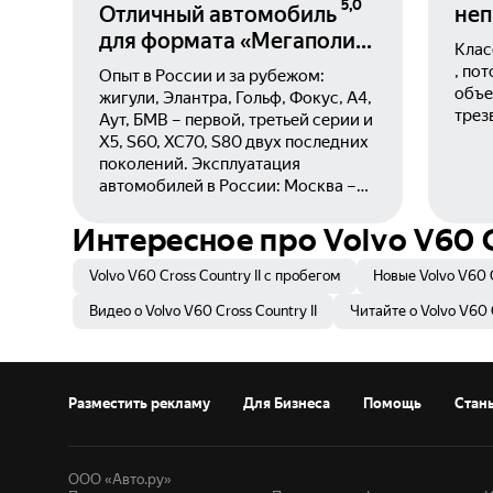
5,0
Отличный автомобиль
неп
для формата «Мегаполис
Клас
– загород».
, по
Опыт в России и за рубежом:
объе
жигули, Элантра, Гольф, Фокус, А4,
трез
Аут, БМВ – первой, третьей серии и
X5, S60, ХС70, S80 двух последних
поколений. Эксплуатация
автомобилей в России: Москва –
дача – редкие выезды на природу/
путешествия в радиусе 1000 км,
Интересное про Volvo V60 C
семья из трех человек. Осень 2019
г. Идеальные в своем классе S80
Volvo V60 Cross Country II с пробегом
Новые Volvo V60 C
уже не производятся, к тому же
Видео о Volvo V60 Cross Country II
Читайте о Volvo V60 C
хотелось что-то повыше, но с
сохранением удобства седана.
XC90 великоват для Москвы и
небольшой семьи, к тому же
Разместить рекламу
Для Бизнеса
Помощь
Стан
показался сзади не очень
комфортным. V90 – опять же
великоват. XC60 – неплох, но есть
сомнения в китайской сборке. Из
ООО «Авто.ру»