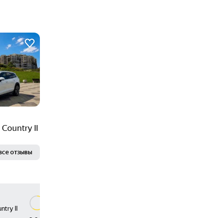
Country II
все отзывы
Бондарев Евгений Евгеньевич
try II
Volvo V60 Cross Country II