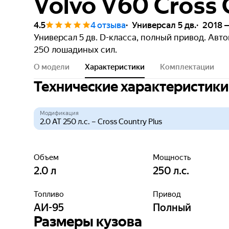
Volvo V60 Cross C
4.5
4 отзыва
Универсал 5 дв.
2018 —
Универсал 5 дв. D-класса, полный привод. Авт
250 лошадиных сил.
О модели
Характеристики
Комплектации
Технические характеристики
Модификация
Объем
Мощность
2.0
л
250
л.с.
Топливо
Привод
АИ-95
Полный
Размеры кузова