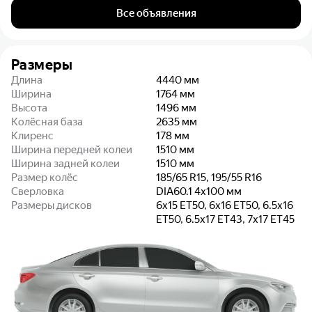
Все объявления
Размеры
Длина
4440
мм
Ширина
1764
мм
Высота
1496
мм
Колёсная база
2635
мм
Клиренс
178
мм
Ширина передней колеи
1510
мм
Ширина задней колеи
1510
мм
Размер колёс
185/65 R15, 195/55 R16
Сверловка
DIA60.1 4x100
мм
Размеры дисков
6x15 ET50, 6x16 ET50, 6.5x16
ET50, 6.5x17 ET43, 7x17 ET45