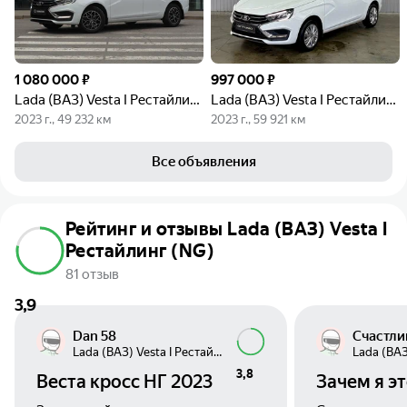
1 080 000 ₽
997 000 ₽
Lada (ВАЗ) Vesta I Рестайлинг (NG)
Lada (ВАЗ) Vesta I Рестайлинг (NG)
2023 г., 49 232 км
2023 г., 59 921 км
Все объявления
Рейтинг и отзывы Lada (ВАЗ) Vesta I
Рестайлинг (NG)
81 отзыв
3,9
Dan 58
Счастли
Lada (ВАЗ) Vesta I Рестайлинг (NG)
3,8
Веста кросс НГ 2023
Зачем я э