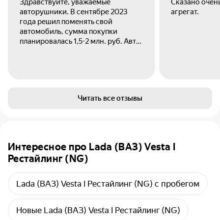
Здравствуйте, уважаемые
Сказано очен
авторушники. В сентябре 2023
агрегат.
года решил поменять свой
автомобиль, сумма покупки
планировалась 1,5-2 млн. руб. Авто
решил брать новым, так как всегда
был человеком рациональным,
считал, что лучше машину
попроще, но без пробега, аварий
прошлого владельца. Да и просто
Читать все отзывы
приятно забирать из автосалона
сверкающую обновку.
Интересное про Lada (ВАЗ) Vesta I
Рестайлинг (NG)
Lada (ВАЗ) Vesta I Рестайлинг (NG) с пробегом
Новые Lada (ВАЗ) Vesta I Рестайлинг (NG)