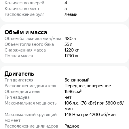
Количество дверей
4
Количество мест
5
Расположение руля
Левый
Объём и масса
Объем багажника мин/макс
480
л
Объём топливного бака
55
л
Снаряженная масса
1220
кг
Полная масса
1730
кг
Двигатель
Тип двигателя
Бензиновый
Расположение двигателя
Переднее, поперечное
Объем двигателя
1596
см³
Тип наддува
нет
Максимальная мощность
106 л.с. (78 кВт) при 5800 об/
мин
Максимальный крутящий
148 Н⋅м при 4200 об/мин
момент
Расположение цилиндров
Рядное