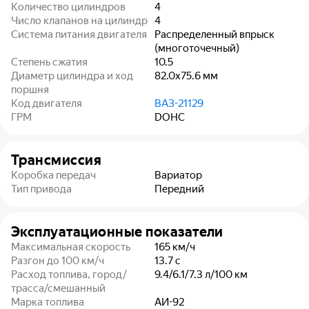
Количество цилиндров
4
Число клапанов на цилиндр
4
Система питания двигателя
Распределенный впрыск
(многоточечный)
Степень сжатия
10.5
Диаметр цилиндра и ход
82.0x75.6
мм
поршня
Код двигателя
ВАЗ-21129
ГРМ
DOHC
Трансмиссия
Коробка передач
Вариатор
Тип привода
Передний
Эксплуатационные показатели
Максимальная скорость
165
км/ч
Разгон до 100 км/ч
13.7
с
Расход топлива, город/
9.4/6.1/7.3
л/100 км
трасса/смешанный
Марка топлива
АИ-92