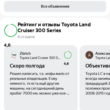
Все объявления
Рейтинг и отзывы Toyota Land
Cruiser 300 Series
6 отзывов
4,6
Zürich
Алекса
Toyota Land Cruiser 300 Series
4,6
Скоро полгода
Объективн
Решил написать, т.к. инфы мало от
Toyota LC в 
реальных владельцев. Езжу
всегда занима
немного, тк есть ещё другие
предыдущей 2
машины, на сегодняшний день
поломки проех
пробег 7000 км, можно уже кое-
2008-2015 год
чем поделиться.
автомобилей 
за изменения
работы. Соот