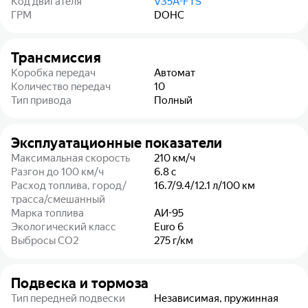
Код двигателя
V35A-FTS
ГРМ
DOHC
Трансмиссия
Коробка передач
Автомат
Количество передач
10
Тип привода
Полный
Эксплуатационные показатели
Максимальная скорость
210
км/ч
Разгон до 100 км/ч
6.8
с
Расход топлива, город/
16.7/9.4/12.1
л/100 км
трасса/смешанный
Марка топлива
АИ-95
Экологический класс
Euro 6
Выбросы CO2
275
г/км
Подвеска и тормоза
Тип передней подвески
Независимая, пружинная