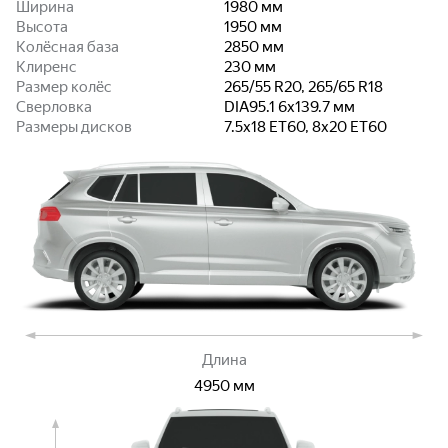
Ширина
1980
мм
Высота
1950
мм
Колёсная база
2850
мм
Клиренс
230
мм
Размер колёс
265/55 R20, 265/65 R18
Сверловка
DIA95.1 6x139.7
мм
Размеры дисков
7.5x18 ET60, 8x20 ET60
Длина
4950
мм