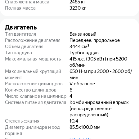
Снаряженная масса
2485
кг
Полная масса
3230
кг
Двигатель
Тип двигателя
Бензиновый
Расположение двигателя
Переднее, продольное
Объем двигателя
3444
см³
Тип наддува
Турбонаддув
Максимальная мощность
415 л.с. (305 кВт) при 5200
об/мин
Максимальный крутящий
650 Н⋅м при 2000 - 2600 об/
момент
мин
Расположение цилиндров
V-образное
Количество цилиндров
6
Число клапанов на цилиндр
4
Система питания двигателя
Комбинированный впрыск
(непосредственно-
распределенный)
Степень сжатия
10.4
Диаметр цилиндра и ход
85.5x100.0
мм
поршня