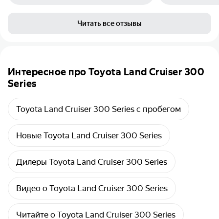
эксплуатирова
Range Rover и 
Читать все отзывы
ними тоже пр
особо не возн
за малых проб
везло. Нового
ждал, высматр
Интересное про Toyota Land Cruiser 300
первые «шпио
Series
информация о
двигателя V8
разочаровали
Toyota Land Cruiser 300 Series с пробегом
автомобиль б
живую я был 
внешним обли
Новые Toyota Land Cruiser 300 Series
брутальности
конструкции. 
Дилеры Toyota Land Cruiser 300 Series
оказался дейс
цилиндра мен
снизился по 
Видео о Toyota Land Cruiser 300 Series
производител
секунд.
Читайте о Toyota Land Cruiser 300 Series