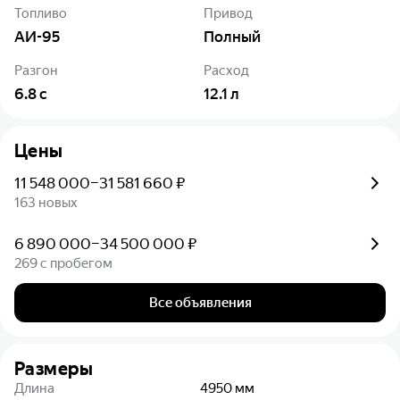
Топливо
Привод
АИ-95
Полный
Разгон
Расход
6.8
с
12.1
л
Цены
11 548 000–31 581 660 ₽
163 новых
6 890 000–34 500 000 ₽
269 с пробегом
Все объявления
Размеры
Длина
4950
мм