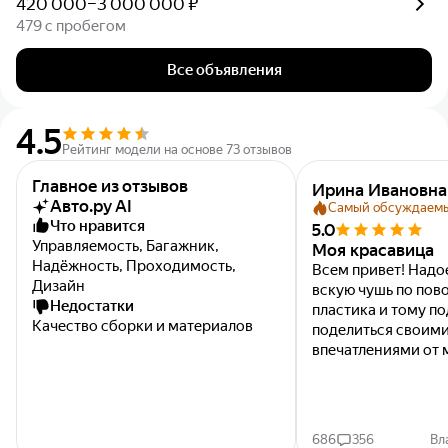
420 000–3 000 000 ₽
479 с пробегом
Все объявления
4.5
Рейтинг модели на основе 73 отзывов
Главное из отзывов
Ирина Ивановна
Авто.ру AI
Самый обсуждаем
Что нравится
5.0
Управляемость, Багажник,
Моя красавица
Надёжность, Проходимость,
Всем привет! Надо
Дизайн
вскую чушь по пов
Недостатки
пластика и тому п
Качество сборки и материалов
поделиться своим
впечатлениями от 
была тойота корол
у. Могу точно сказа
686
356
Вл