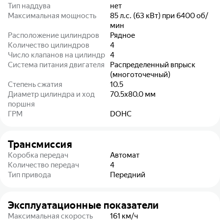
Тип наддува
нет
Максимальная мощность
85 л.с. (63 кВт) при 6400 об/
мин
Расположение цилиндров
Рядное
Количество цилиндров
4
Число клапанов на цилиндр
4
Система питания двигателя
Распределенный впрыск
(многоточечный)
Степень сжатия
10.5
Диаметр цилиндра и ход
70.5x80.0
мм
поршня
ГРМ
DOHC
Трансмиссия
Коробка передач
Автомат
Количество передач
4
Тип привода
Передний
Эксплуатационные показатели
Максимальная скорость
161
км/ч