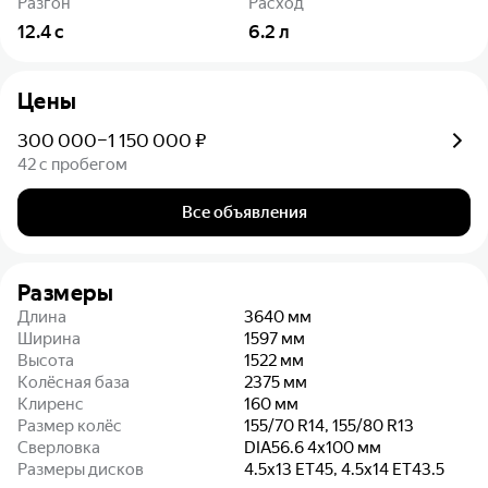
Разгон
Расход
12.4
с
6.2
л
Цены
300 000–1 150 000 ₽
42 с пробегом
Все объявления
Размеры
Длина
3640
мм
Ширина
1597
мм
Высота
1522
мм
Колёсная база
2375
мм
Клиренс
160
мм
Размер колёс
155/70 R14, 155/80 R13
Сверловка
DIA56.6 4x100
мм
Размеры дисков
4.5x13 ET45, 4.5x14 ET43.5