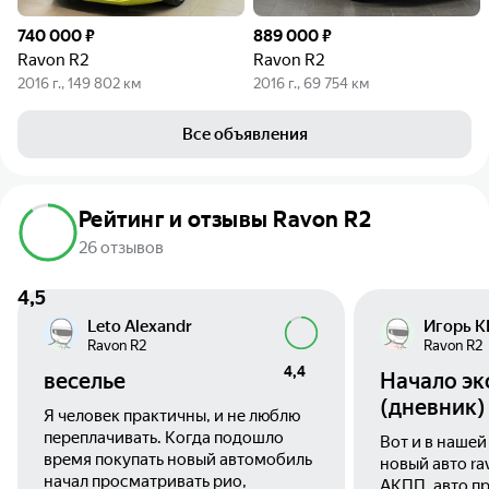
740 000 ₽
889 000 ₽
Ravon R2
Ravon R2
2016 г., 149 802 км
2016 г., 69 754 км
Все объявления
Рейтинг и отзывы Ravon R2
26 отзывов
4,5
Leto Alexandr
Игорь 
Ravon R2
Ravon R2
4,4
веселье
Начало эк
(дневник)
Я человек практичны, и не люблю
переплачивать. Когда подошло
Вот и в нашей
время покупать новый автомобиль
новый авто ravon r2 он же 
начал просматривать рио,
АКПП, авто п