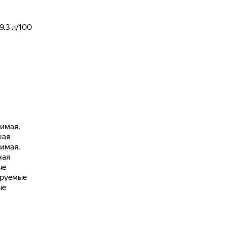
9.3
л/100
имая,
ная
имая,
ная
ые
ируемые
ые