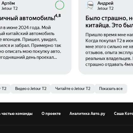
Артём
Андрей
Jetour T2
Jetour T2
4,8
ичный автомобиль!
Было страшно, н
китайца. Это бы
л в июне 2024 года. Мой
решение.
ый китайский автомобиль
Пришло время мне нап
е японцев. Пришел, увидел,
Когда покупал Т2 в ию
ился и забрал. Примерно так
мне этого сильно не х
о описать мою покупку авто.
отзывов, опыта экспл
егодняшний день проехал
реальных владельцев.
е 3 тыс в постоянном
страшно отдавать 4млн
ольствии от вождения!
да ещё и новую, необ
ур очень сильно удивил
толком модель. Огляд
ственным салоном, хорошей
и задав себе вопрос "к
изоляцией, отличной
учитывая имеющийся 
r T2
Видео о Jetour T2
Читайте о Jetour T2
Показать все
микой и крутой музыкой! До
владения?". Купил бы.
о ездил на Хонда цивик, Хонда
сейчас снова Т2 после
 мазда сх5 2015г.в. Все эти
бы. Тем более, что по
мобили хороши по своему, но
множество тематичес
ь частью команды
О проекте
Аналитика Авто.ру
Саша Кот
 лишены многих болячек и
и чатов, где можно вс
статков! После того как
про машину из первых
тался на Джетуре появилось
Почему? А потому что