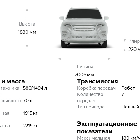
Высота
1880
мм
Клир
220
Ширина
2006
мм
 и масса
Трансмиссия
агажника
580/1494
л
Коробка передач
Робот
с
Количество
7
опливного
70
л
передач
Тип привода
Полный
нная
1915
кг
Эксплуатационные
асса
2215
кг
показатели
Максимальная
180
км/