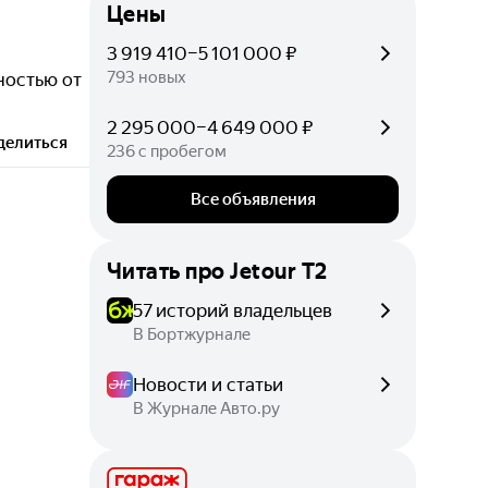
Цены
3 919 410–5 101 000 ₽
793 новых
ностью от
2 295 000–4 649 000 ₽
делиться
236 с пробегом
Все объявления
Читать про
Jetour T2
57 историй владельцев
В Бортжурнале
Новости и статьи
В Журнале Авто.ру