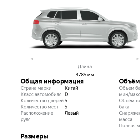
Длина
4785
мм
Общая информация
Объём
Страна марки
Китай
Объем б
Класс автомобиля
D
мин/мак
Количество дверей
5
Объём т
Количество мест
5
бака
Расположение
Левый
Снаряже
руля
масса
Полная м
Размеры