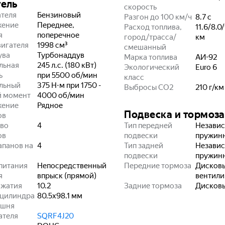
тель
скорость
ателя
Бензиновый
Разгон до 100 км/ч
8.7
с
жение
Переднее,
Расход топлива,
11.6/8.0/
я
поперечное
город/трасса/
км
игателя
1998
см³
смешанный
ува
Турбонаддув
Марка топлива
АИ-92
льная
245 л.с. (180 кВт)
Экологический
Euro 6
ь
при 5500 об/мин
класс
льный
375 Н⋅м при 1750 -
Выбросы CO2
210
г/км
й момент
4000 об/мин
жение
Рядное
Подвеска и тормоза
ов
во
4
Тип передней
Независ
ов
подвески
пружин
апанов на
4
Тип задней
Независ
подвески
пружин
питания
Непосредственный
Передние тормоза
Дисков
я
впрыск (прямой)
вентил
сжатия
10.2
Задние тормоза
Дисков
 цилиндра
80.5x98.1
мм
ршня
ателя
SQRF4J20