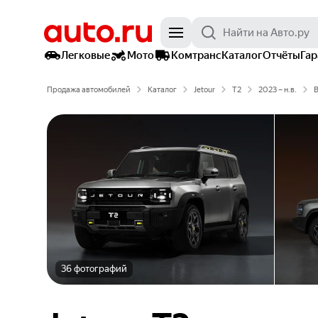
Легковые
Мото
Комтранс
Каталог
Отчёты
Га
Продажа автомобилей
Каталог
Jetour
T2
2023 – н.в.
В
36 фотографий