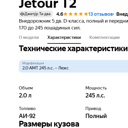
Jetour T2
4.6
13 отзывов
Внед
Джету́р Ти два
Внедорожник 5 дв. D-класса, полный и передн
170 до 245 лошадиных сил.
О модели
Характеристики
Комплектации
Технические характеристики
Модификация
Объем
Мощность
2.0
л
245
л.с.
Топливо
Привод
АИ-92
Полный
Размеры кузова