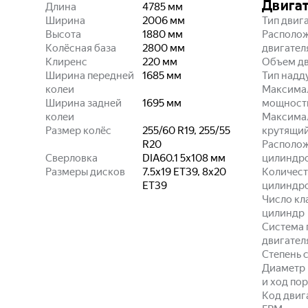
Двига
Длина
4785
мм
Ширина
2006
мм
Тип двиг
Высота
1880
мм
Располо
Колёсная база
2800
мм
двигател
Клиренс
220
мм
Объем дв
Ширина передней
1685
мм
Тип надд
колеи
Максима
Ширина задней
1695
мм
мощност
колеи
Максима
Размер колёс
255/60 R19, 255/55
крутящи
R20
Располо
Сверловка
DIA60.1 5x108
мм
цилиндр
Размеры дисков
7.5x19 ET39, 8x20
Количест
ET39
цилиндр
Число кл
цилиндр
Система 
двигател
Степень 
Диаметр
и ход по
Код двиг