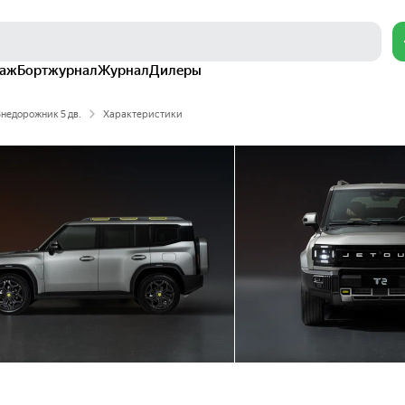
раж
Бортжурнал
Журнал
Дилеры
недорожник 5 дв.
Характеристики