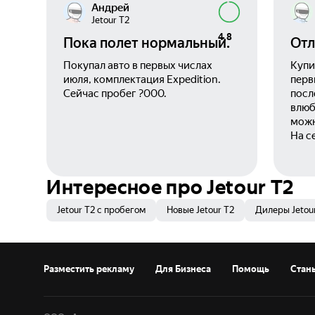
Андрей
Jetour T2
4,8
Пока полет нормальный.
Отл
Покупал авто в первых числах
Купи
июля, комплектация Expedition.
перв
Сейчас пробег ?000.
посл
влюб
можн
На с
боле
удов
Джет
Интересное про Jetour T2
каче
шумо
Jetour T2 с пробегом
Новые Jetour T2
Дилеры Jetou
дина
этог
срв4,
авто
Разместить рекламу
Для Бизнеса
Помощь
Стан
и не
недо
пока