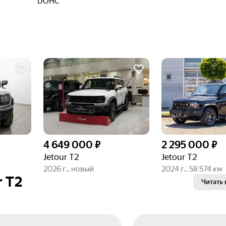
DOHC
4 649 000 ₽
2 295 000 ₽
Jetour T2
Jetour T2
2026 г., новый
2024 г., 58 574 км
r T2
Читать 