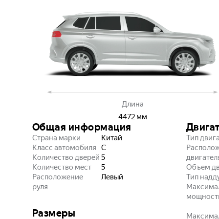
Длина
4472
мм
Общая информация
Двига
Страна марки
Китай
Тип двиг
Класс автомобиля
C
Располо
Количество дверей
5
двигател
Количество мест
5
Объем дв
Расположение
Левый
Тип надд
руля
Максима
мощност
Размеры
Максима