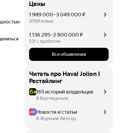
Цены
1 989 000–3 049 000 ₽
2069 новых
ощностью
1 136 295–2 900 000 ₽
делиться
521 с пробегом
Все объявления
Читать про
Haval Jolion I
Рестайлинг
165 историй владельцев
В Бортжурнале
Новости и статьи
В Журнале Авто.ру