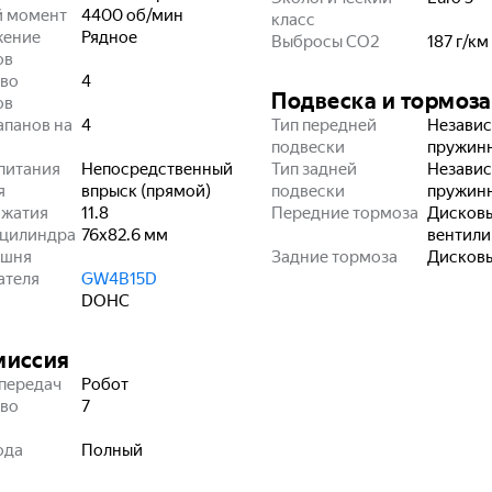
й момент
4400 об/мин
класс
жение
Рядное
Выбросы CO2
187
г/км
ов
во
4
Подвеска и тормоза
ов
апанов на
4
Тип передней
Независ
подвески
пружин
питания
Непосредственный
Тип задней
Независ
я
впрыск (прямой)
подвески
пружин
сжатия
11.8
Передние тормоза
Дисков
 цилиндра
76x82.6
мм
вентил
ршня
Задние тормоза
Дисков
ателя
GW4B15D
DOHC
миссия
передач
Робот
во
7
ода
Полный