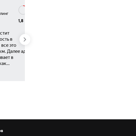
Сергей.
йлинг
Haval Jolion I Рестайлинг
1,8
5,0
Мой выбор-хавал
джолион.
ьстит
ость в
Куплен в апреле 2024 в белом
 все это
цвете,т.к.в моей жизни не было еще
м. Далее ад.
такого колора.ТС расматривался
вает в
чисто для езды по городу поэтому
как
это стал робот с передним
в такси.
приводом.В салоне перед
 выходит вся
получением поставили сетку на
сть. Текут
решетку радиатора,защиту
е и линки.
картера,наклейки в нижней части
шипники.
дверных проемов,коврики-все в
ни одна не
подарок.После получения оклеил
а и 100000.
фары и капот пленкой-был опыт
ерживают на
общения от летящих камней.Купил
одно, что
чехлы на сиденья-внуки,чехол на
биля Haval.
руль-нравится.Расход за год : 95
ов
бензин-12,3литра на сотню.Зимой