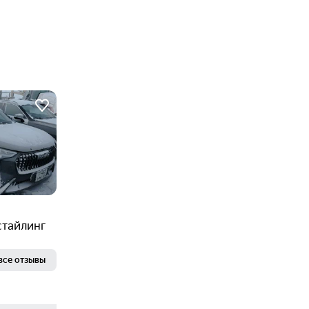
естайлинг
все отзывы