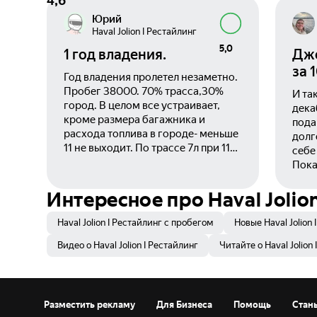
4,6
Юрий
Haval Jolion I Рестайлинг
5,0
1 год владения.
Джо
за 
Год владения пролетел незаметно.
Пробег 38000. 70% трасса,30%
И та
город. В целом все устраивает,
дека
кроме размера багажника и
пода
расхода топлива в городе- меньше
долг
11 не выходит. По трассе 7л при 110-
себе
120, 8л при 120-130. Лью 95.
Пока
Турбина все все-таки. По этой же
снеж
причине ТО по регламенту +
напр
Интересное про Haval Jolion
межсервисная замена масла(
встр
5т.км, 10т.км,17т.км,25т.км,32т.км.)у
крос
Haval Jolion I Рестайлинг с пробегом
Новые Haval Jolion 
официального дилера. За все
прои
Видео о Haval Jolion I Рестайлинг
Читайте о Haval Jolion
время менялись только
даже Сиам
расходники по регламенту. Мое
сопл
мнение Джулион больше подходит
чест
для трассы. После покупки в мае
кото
2024 поехали летом в Крым. На М 4
Разместить рекламу
Для Бизнеса
Помощь
Стан
плюс