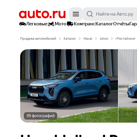
Легковые
Мото
Комтранс
Каталог
Отчёты
Га
Продажа автомобилей
Каталог
Haval
Jolion
I Рестайлинг
39 фотографий