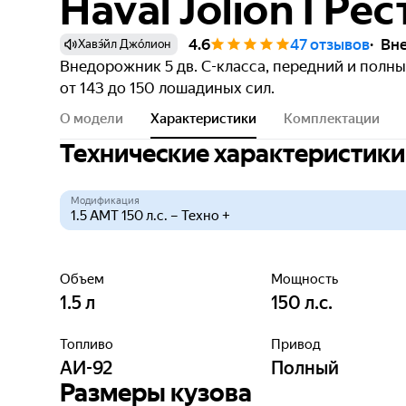
Haval Jolion I Ре
4.6
47 отзывов
Вне
Хавэ́йл Джо́лион
Внедорожник 5 дв. C-класса, передний и полн
от 143 до 150 лошадиных сил.
О модели
Характеристики
Комплектации
Технические характеристики
Модификация
Объем
Мощность
1.5
л
150
л.с.
Топливо
Привод
АИ-92
Полный
Размеры кузова