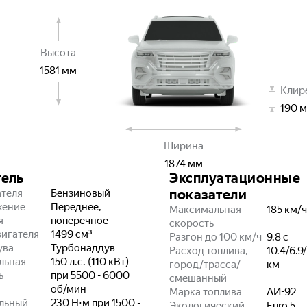
Высота
1581
мм
Клир
190
м
Ширина
1874
мм
тель
Эксплуатационные
показатели
ателя
Бензиновый
жение
Переднее,
Максимальная
185
км/ч
я
поперечное
скорость
игателя
1499
см³
Разгон до 100 км/ч
9.8
с
ува
Турбонаддув
Расход топлива,
10.4/6.9
льная
150 л.с. (110 кВт)
город/трасса/
км
ь
при 5500 - 6000
смешанный
об/мин
Марка топлива
АИ-92
льный
230 Н⋅м при 1500 -
Экологический
Euro 5