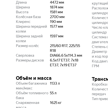
Длина
4472
мм
крутящи
Ширина
1874
мм
Располо
Высота
1581
мм
цилиндр
Колёсная база
2700
мм
Количест
Клиренс
190
мм
цилиндр
Ширина передней
1577
мм
Число кл
колеи
цилиндр
Ширина задней
1597
мм
Система 
колеи
двигател
Размер колёс
215/60 R17, 225/55
Степень 
R18
Диаметр
Сверловка
DIA66.6 5x114.3
мм
и ход по
Размеры дисков
6.5x17 ET37, 7x18
Код двиг
ET37, 7x19 ET37
ГРМ
Объём и масса
Транс
Объем багажника
1133
л
Коробка 
мин/макс
Количест
Объём топливного
55
л
передач
бака
Тип прив
Снаряженная
1625
кг
масса