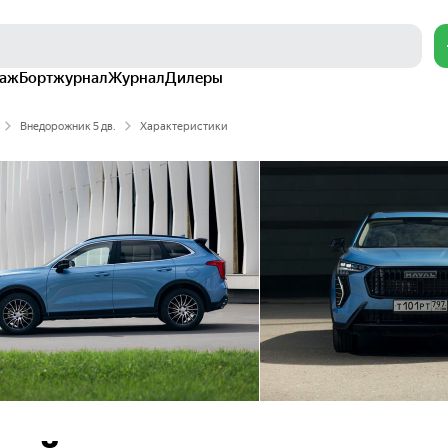
раж
Бортжурнал
Журнал
Дилеры
Внедорожник 5 дв.
Характеристики