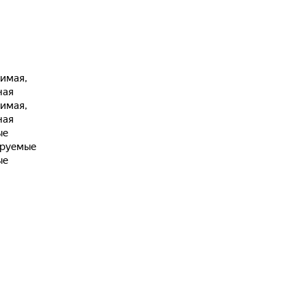
имая,
ная
имая,
ная
ые
ируемые
ые