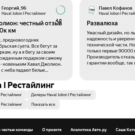
Георгий_96
Павел Кофанов
Haval Jolion I Рестайлинг
Haval Jolion I Реста
4,0
лион: честный отзыв
Развалюха
10к км
Ужасный дизайн, но л
надежность и уверенн
к, предновогодняя
технической части. Но
брьская суета. Все бегут за
только первые 90000 к
ркам, ну а я бегу за своим
Производитель отказы
ожданным подарком самому
гарантии вообще, так 
 - новеньким Хавал Джолион.
автомобили работают 
 с неба падают белые
После 90000 из строя
инки, меня на стоянке
подвеска и ходовая ча
отив дилерского центра,
 I Рестайлинг
стойки, стучат шаровы
ечает такой же белоснежный
Шумят ступичные под
совер тульского
I Рестайлинг
Дилеры Haval Jolion I Рестайлинг
Вообщем из 3 машин, 
зводства, с нотками Азии и
 I Рестайлинг
Показать все
выдержала без ремонт
а... Завязываем с
Тоже самые Чери выд
ивой лирикой и переходим к
много больше. Радует 
ной рецензии, без прекрас, в
купил только 3 автомо
рой хочется поделиться
Диллер первое время
ь частью команды
О проекте
Аналитика Авто.ру
Саша Кот
ами и минусами сего