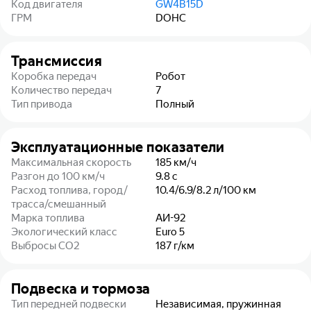
Код двигателя
GW4B15D
ГРМ
DOHC
Трансмиссия
Коробка передач
Робот
Количество передач
7
Тип привода
Полный
Эксплуатационные показатели
Максимальная скорость
185
км/ч
Разгон до 100 км/ч
9.8
с
Расход топлива, город/
10.4/6.9/8.2
л/100 км
трасса/смешанный
Марка топлива
АИ-92
Экологический класс
Euro 5
Выбросы CO2
187
г/км
Подвеска и тормоза
Тип передней подвески
Независимая, пружинная