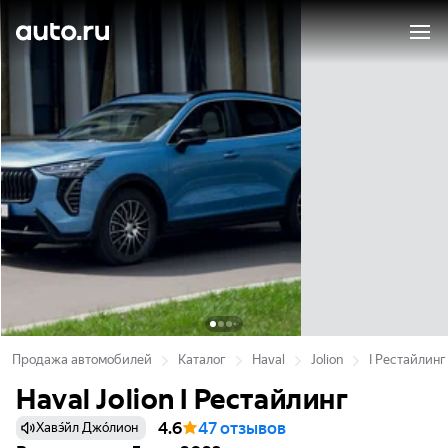
Продажа автомобилей
Каталог
Haval
Jolion
I Рестайлинг
Haval Jolion I Рестайлинг
4.6
47 отзывов
Хавэ́йл Джо́лион