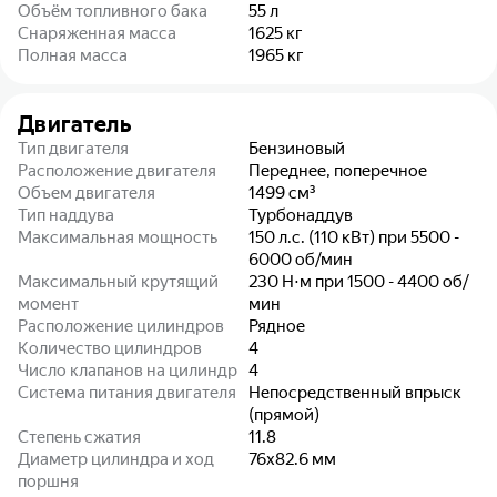
Объём топливного бака
55
л
Снаряженная масса
1625
кг
Полная масса
1965
кг
Двигатель
Тип двигателя
Бензиновый
Расположение двигателя
Переднее, поперечное
Объем двигателя
1499
см³
Тип наддува
Турбонаддув
Максимальная мощность
150 л.с. (110 кВт) при 5500 -
6000 об/мин
Максимальный крутящий
230 Н⋅м при 1500 - 4400 об/
момент
мин
Расположение цилиндров
Рядное
Количество цилиндров
4
Число клапанов на цилиндр
4
Система питания двигателя
Непосредственный впрыск
(прямой)
Степень сжатия
11.8
Диаметр цилиндра и ход
76x82.6
мм
поршня