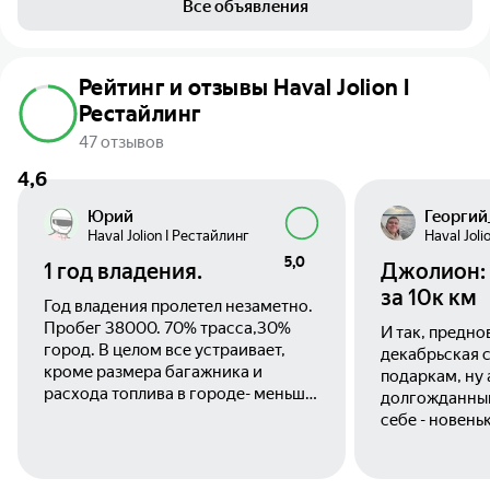
Все объявления
Рейтинг и отзывы Haval Jolion I
Рестайлинг
47 отзывов
4,6
Юрий
Георгий
Haval Jolion I Рестайлинг
Haval Joli
5,0
1 год владения.
Джолион: 
за 10к км
Год владения пролетел незаметно.
Пробег 38000. 70% трасса,30%
И так, предн
город. В целом все устраивает,
декабрьская с
кроме размера багажника и
подаркам, ну 
расхода топлива в городе- меньше
долгожданны
11 не выходит. По трассе 7л при 110-
себе - новен
120, 8л при 120-130. Лью 95.
Пока с неба п
Турбина все все-таки. По этой же
снежинки, ме
причине ТО по регламенту +
напротив дил