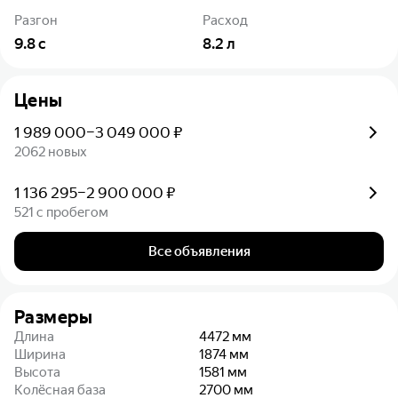
Разгон
Расход
9.8
с
8.2
л
Цены
1 989 000–3 049 000 ₽
2062 новых
1 136 295–2 900 000 ₽
521 с пробегом
Все объявления
Размеры
Длина
4472
мм
Ширина
1874
мм
Высота
1581
мм
Колёсная база
2700
мм