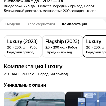
Внедорожник 5 дв.
2023 — н.в.
Внедорожник 5 дв. D-класса, передний привод. Робот.
Бензиновый двигатель мощностью 200 лошадиных сил.
О модели
Характеристики
Комплектации
Luxury (2023)
Flagship (2023)
Luxury
2.0
200 л.с.
робот
2.0
200 л.с.
робот
2.0
200 л.с.
передний привод
передний привод
передний п
Комплектация
Luxury
2.0
AMT
200 л.с.
передний
привод
Уникальные опции