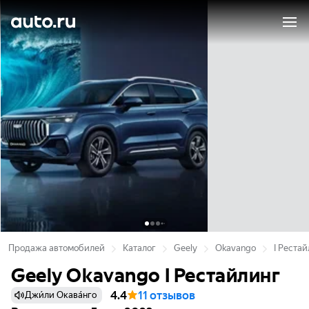
Продажа автомобилей
Каталог
Geely
Okavango
I Реста
Geely Okavango I Рестайлинг
4.4
11 отзывов
Джи́ли Окава́нго