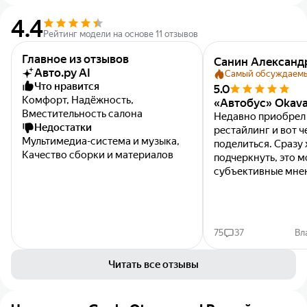
4.4
Рейтинг модели на основе 11 отзывов
Главное из отзывов
Санин Александ
Авто.ру AI
Самый обсуждаем
Что нравится
5.0
Комфорт, Надёжность,
«Автобус» Okav
Вместительность салона
Недавно приобрел 
Недостатки
рестайлинг и вот ч
Мультимедиа-система и музыка,
поделиться. Сразу 
Качество сборки и материалов
подчеркнуть, это м
субъективные мнен
были и Лада, два я
немца. Именно опи
опыт...
75
37
Вл
Читать все отзывы