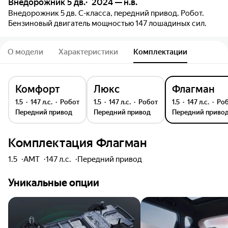
Внедорожник 5 дв.
2024 — н.в.
Внедорожник 5 дв. C-класса, передний привод. Робот.
Бензиновый двигатель мощностью 147 лошадиных сил.
О модели
Характеристики
Комплектации
Комфорт
Люкс
Флагман
1.5
147 л.с.
робот
1.5
147 л.с.
робот
1.5
147 л.с.
ро
передний привод
передний привод
передний приво
Комплектация
Флагман
1.5
AMT
147 л.с.
передний
привод
Уникальные опции