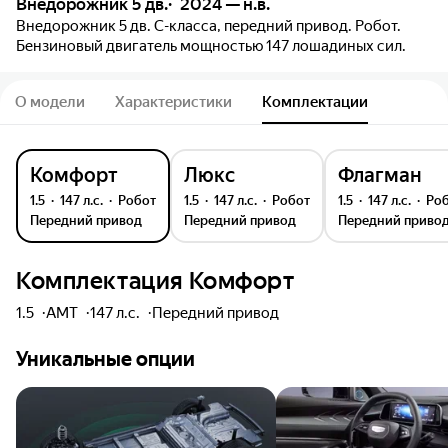
Внедорожник 5 дв.
2024 — н.в.
Внедорожник 5 дв. C-класса, передний привод. Робот.
Бензиновый двигатель мощностью 147 лошадиных сил.
О модели
Характеристики
Комплектации
Комфорт
Люкс
Флагман
1.5
147 л.с.
робот
1.5
147 л.с.
робот
1.5
147 л.с.
ро
передний привод
передний привод
передний приво
Комплектация
Комфорт
1.5
AMT
147 л.с.
передний
привод
Уникальные опции