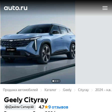
Продажа автомобилей
Каталог
Geely
Cityray
2024 – н.в.
Geely Cityray
4.7
9 отзывов
Джи́ли Ситирэ́й