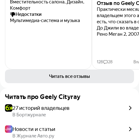
Вместительность салона, Дизайн,
Отзыв по Geely C
Комфорт
Практически меся
Недостатки
владельцем этого 
Мультимедиа-система и музыка
есть, что сказать в
До Джили во владе
Рено Меган 2, 2007
1.6 на автомате(Да
DP0/AL4)...
128
28
Вл
Читать все отзывы
Читать про
Geely Cityray
27 историй владельцев
В Бортжурнале
Новости и статьи
В Журнале Авто.ру