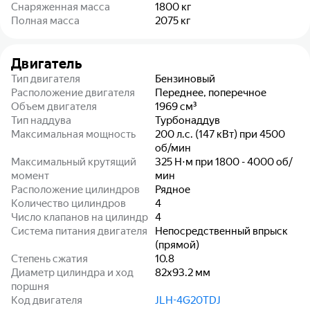
Снаряженная масса
1800
кг
Полная масса
2075
кг
Двигатель
Тип двигателя
Бензиновый
Расположение двигателя
Переднее, поперечное
Объем двигателя
1969
см³
Тип наддува
Турбонаддув
Максимальная мощность
200 л.с. (147 кВт) при 4500
об/мин
Максимальный крутящий
325 Н⋅м при 1800 - 4000 об/
момент
мин
Расположение цилиндров
Рядное
Количество цилиндров
4
Число клапанов на цилиндр
4
Система питания двигателя
Непосредственный впрыск
(прямой)
Степень сжатия
10.8
Диаметр цилиндра и ход
82x93.2
мм
поршня
Код двигателя
JLH-4G20TDJ