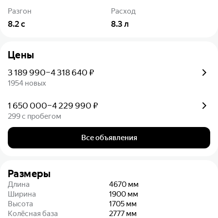
Разгон
Расход
8.2
с
8.3
л
Цены
3 189 990–4 318 640 ₽
1954 новых
1 650 000–4 229 990 ₽
299 с пробегом
Все объявления
Размеры
Длина
4670
мм
Ширина
1900
мм
Высота
1705
мм
Колёсная база
2777
мм