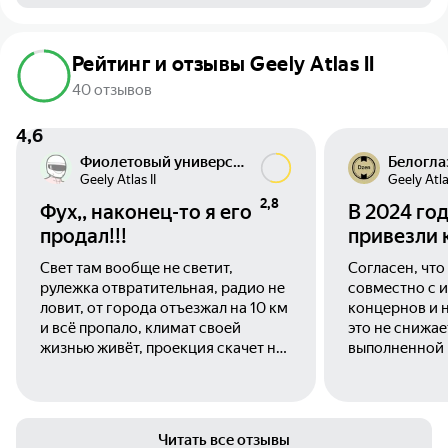
Рейтинг и отзывы Geely Atlas II
40 отзывов
4,6
Фиолетовый универсал
Белогла
Geely Atlas II
Geely Atlas
2,8
Фух,, наконец-то я его
В 2024 го
продал!!!
привезли 
реплику к
Свет там вообще не светит,
Согласен, что
свою разр
рулежка отвратительная, радио не
совместно с 
ловит, от города отъезжал на 10 км
концернов и н
и всё пропало, климат своей
это не снижае
жизнью живёт, проекция скачет на
выполненной раб
мельчайших кочках, слепых зон
продаж был 01
нет, качество кожи на креслах
машина пробе
отвратительное, заломы после
в год. Несколь
2тыс км начались на
горы и дремуч
Читать все отзывы