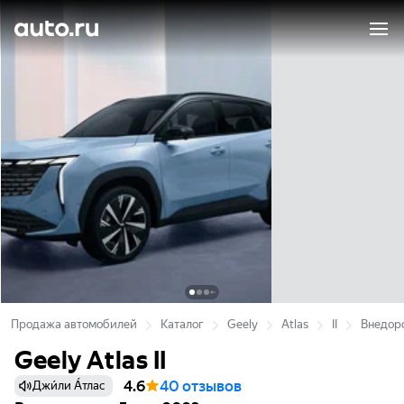
Продажа автомобилей
Каталог
Geely
Atlas
II
Внедоро
Geely Atlas II
4.6
40 отзывов
Джи́ли А́тлас