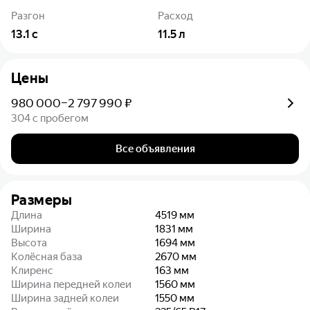
Разгон
Расход
13.1
с
11.5
л
Цены
980 000–2 797 990 ₽
304 с пробегом
Все объявления
Размеры
Длина
4519
мм
Ширина
1831
мм
Высота
1694
мм
Колёсная база
2670
мм
Клиренс
163
мм
Ширина передней колеи
1560
мм
Ширина задней колеи
1550
мм