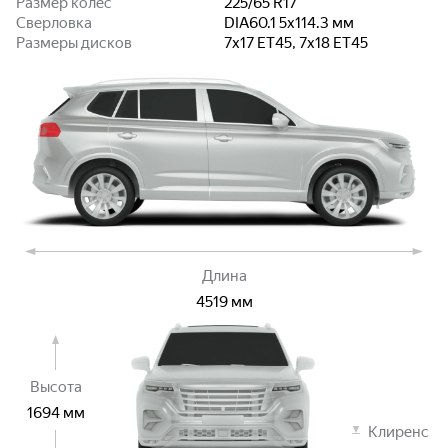
Размер колёс
225/65 R17
Сверловка
DIA60.1 5x114.3
мм
Размеры дисков
7x17 ET45, 7x18 ET45
Длина
4519
мм
Высота
1694
мм
Клиренс