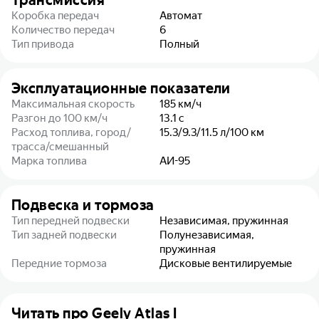
Трансмиссия
Коробка передач
Автомат
Количество передач
6
Тип привода
Полный
Эксплуатационные показатели
Максимальная скорость
185
км/ч
Разгон до 100 км/ч
13.1
с
Расход топлива, город/
15.3/9.3/11.5
л/100 км
трасса/смешанный
Марка топлива
АИ-95
Подвеска и тормоза
Тип передней подвески
Независимая, пружинная
Тип задней подвески
Полунезависимая,
пружинная
Передние тормоза
Дисковые вентилируемые
Читать про
Geely Atlas I