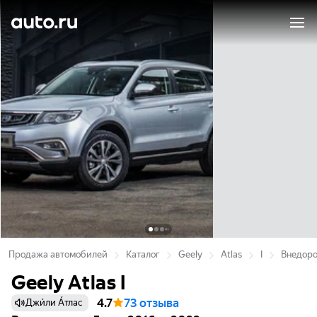
Продажа автомобилей
Каталог
Geely
Atlas
I
Внедоро
Geely Atlas I
4.7
73 отзыва
Джи́ли А́тлас