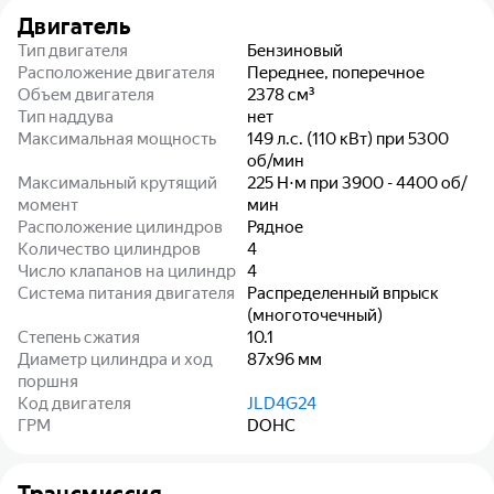
Двигатель
Тип двигателя
Бензиновый
Расположение двигателя
Переднее, поперечное
Объем двигателя
2378
см³
Тип наддува
нет
Максимальная мощность
149 л.с. (110 кВт) при 5300
об/мин
Максимальный крутящий
225 Н⋅м при 3900 - 4400 об/
момент
мин
Расположение цилиндров
Рядное
Количество цилиндров
4
Число клапанов на цилиндр
4
Система питания двигателя
Распределенный впрыск
(многоточечный)
Степень сжатия
10.1
Диаметр цилиндра и ход
87x96
мм
поршня
Код двигателя
JLD4G24
ГРМ
DOHC