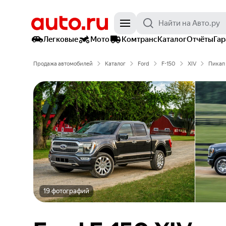
Легковые
Мото
Комтранс
Каталог
Отчёты
Га
Продажа автомобилей
Каталог
Ford
F-150
XIV
Пикап
19 фотографий