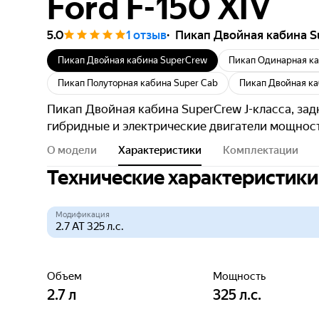
Ford F-150 XIV
5.0
1 отзыв
Пикап Двойная кабина 
Пикап Двойная кабина SuperCrew
Пикап Одинарная ка
Пикап Полуторная кабина Super Cab
Пикап Двойная ка
Пикап Двойная кабина SuperCrew J-класса, зад
гибридные и электрические двигатели мощност
О модели
Характеристики
Комплектации
Технические характеристики
Модификация
Объем
Мощность
2.7
л
325
л.с.