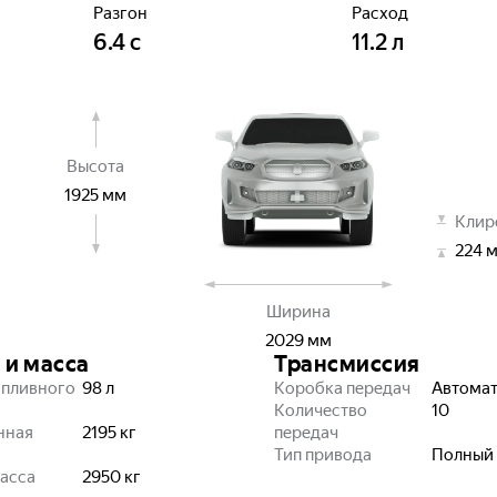
Разгон
Расход
6.4
с
11.2
л
Высота
1925
мм
Клир
224
Ширина
2029
мм
 и масса
Трансмиссия
опливного
98
л
Коробка передач
Автома
Количество
10
нная
2195
кг
передач
Тип привода
Полный
асса
2950
кг