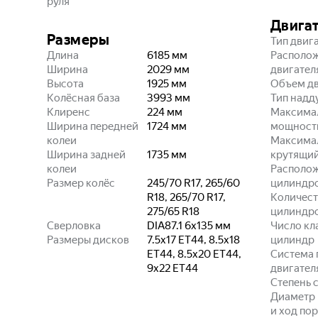
руля
Двига
Размеры
Тип двиг
Длина
6185
мм
Располо
Ширина
2029
мм
двигател
Высота
1925
мм
Объем дв
Колёсная база
3993
мм
Тип надд
Клиренс
224
мм
Максима
Ширина передней
1724
мм
мощност
колеи
Максима
Ширина задней
1735
мм
крутящи
колеи
Располо
Размер колёс
245/70 R17, 265/60
цилиндр
R18, 265/70 R17,
Количест
275/65 R18
цилиндр
Сверловка
DIA87.1 6x135
мм
Число кл
Размеры дисков
7.5x17 ET44, 8.5x18
цилиндр
ET44, 8.5x20 ET44,
Система 
9x22 ET44
двигател
Степень 
Диаметр
и ход по