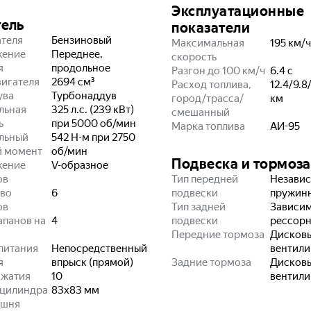
Эксплуатационные
тель
показатели
ателя
Бензиновый
Максимальная
195
км/ч
жение
Переднее,
скорость
я
продольное
Разгон до 100 км/ч
6.4
с
игателя
2694
см³
Расход топлива,
12.4/9.8/
ува
Турбонаддув
город/трасса/
км
льная
325 л.с. (239 кВт)
смешанный
ь
при 5000 об/мин
Марка топлива
АИ-95
льный
542 Н⋅м при 2750
й момент
об/мин
Подвеска и тормоза
жение
V-образное
ов
Тип передней
Независ
во
6
подвески
пружин
ов
Тип задней
Зависим
апанов на
4
подвески
рессорн
Передние тормоза
Дисков
питания
Непосредственный
вентил
я
впрыск (прямой)
Задние тормоза
Дисков
сжатия
10
вентил
 цилиндра
83x83
мм
ршня