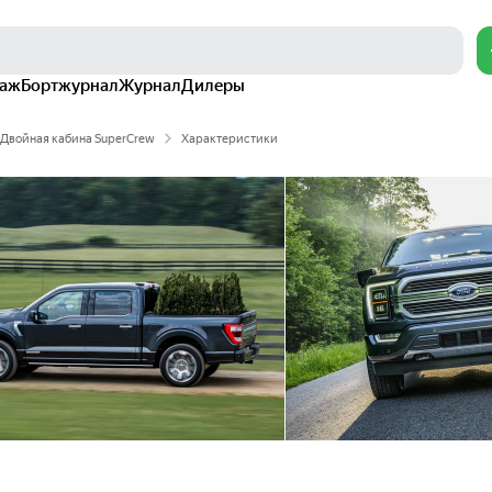
раж
Бортжурнал
Журнал
Дилеры
 Двойная кабина SuperCrew
Характеристики