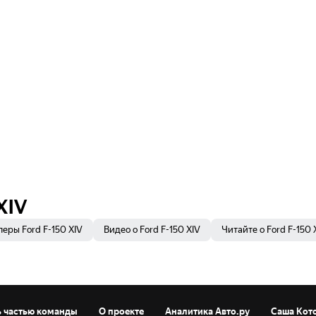
XIV
еры Ford F-150 XIV
Видео о Ford F-150 XIV
Читайте о Ford F-150 
ь частью команды
О проекте
Аналитика Авто.ру
Саша Кот