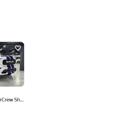
Ford F-150 SuperCrew Shelby XIV