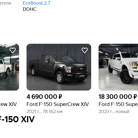
ателя
EcoBoost 2.7
DOHC
4 690 000 ₽
18 300 000 ₽
rew XIV
Ford F-150 SuperCrew XIV
2021 г., 78 162 км
2023 г., новый
-150 XIV