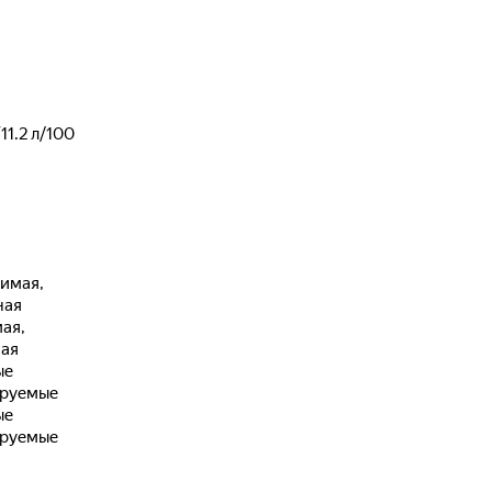
11.2
л/100
имая,
ная
ая,
ая
ые
ируемые
ые
ируемые