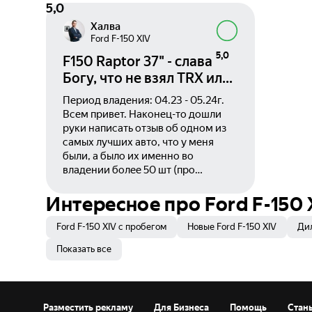
5,0
Халва
Ford F-150 XIV
5,0
F150 Raptor 37" - слава
Богу, что не взял TRX или
отзыв высокорослого
Период владения: 04.23 - 05.24г.
владельца 3.0)
Всем привет. Наконец-то дошли
руки написать отзыв об одном из
самых лучших авто, что у меня
были, а было их именно во
владении более 50 шт (про
покатушки и прочие тест-драйвы я
даже и не говорю).
Интересное про Ford F-150 
Ford F-150 XIV с пробегом
Новые Ford F-150 XIV
Дил
Показать все
Разместить рекламу
Для Бизнеса
Помощь
Стан