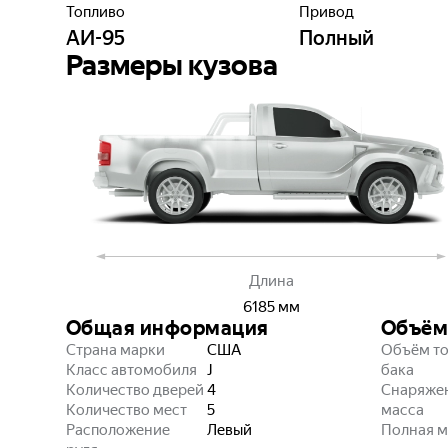
Топливо
Привод
АИ-95
Полный
Размеры кузова
Длина
6185
мм
Общая информация
Объём
Страна марки
США
Объём т
Класс автомобиля
J
бака
Количество дверей
4
Снаряже
Количество мест
5
масса
Расположение
Левый
Полная м