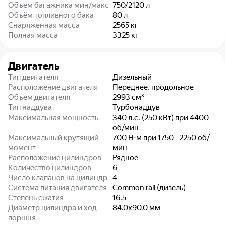
Объем багажника мин/макс
750/2120
л
Объём топливного бака
80
л
Снаряженная масса
2565
кг
Полная масса
3325
кг
Двигатель
Тип двигателя
Дизельный
Расположение двигателя
Переднее, продольное
Объем двигателя
2993
см³
Тип наддува
Турбонаддув
Максимальная мощность
340 л.с. (250 кВт) при 4400
об/мин
Максимальный крутящий
700 Н⋅м при 1750 - 2250 об/
момент
мин
Расположение цилиндров
Рядное
Количество цилиндров
6
Число клапанов на цилиндр
4
Система питания двигателя
Common rail (дизель)
Степень сжатия
16.5
Диаметр цилиндра и ход
84.0x90.0
мм
поршня