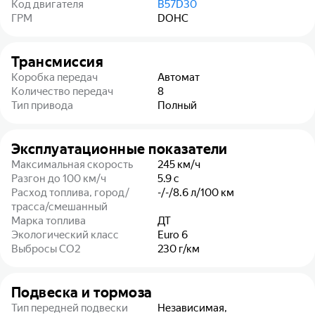
Код двигателя
B57D30
ГРМ
DOHC
Трансмиссия
Коробка передач
Автомат
Количество передач
8
Тип привода
Полный
Эксплуатационные показатели
Максимальная скорость
245
км/ч
Разгон до 100 км/ч
5.9
с
Расход топлива, город/
-/-/8.6
л/100 км
трасса/смешанный
Марка топлива
ДТ
Экологический класс
Euro 6
Выбросы CO2
230
г/км
Подвеска и тормоза
Тип передней подвески
Независимая,