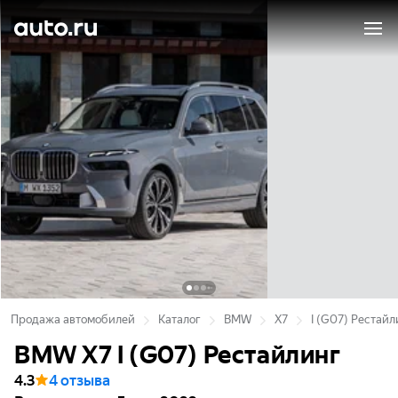
Продажа автомобилей
Каталог
BMW
X7
I (G07) Рестайл
BMW X7 I (G07) Рестайлинг
4.3
4 отзыва