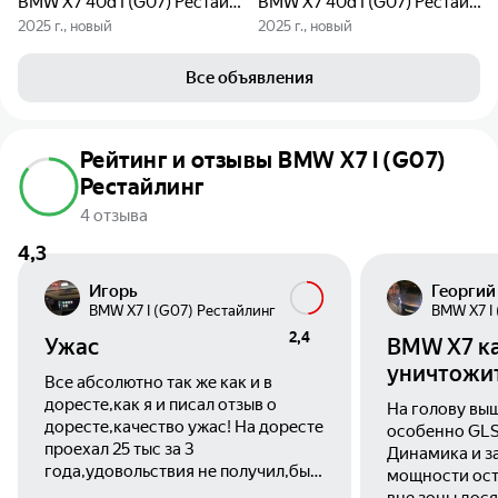
BMW X7 40d I (G07) Рестайлинг
BMW X7 40d I (G07) Рестайлинг
2025 г., новый
2025 г., новый
Все объявления
Рейтинг и отзывы BMW X7 I (G07)
Рестайлинг
4 отзыва
4,3
Игорь
Георгий
BMW X7 I (G07) Рестайлинг
BMW X7 I
2,4
Ужас
BMW X7 к
уничтожи
Все абсолютно так же как и в
доресте,как я и писал отзыв о
На голову вы
доресте,качество ужас! На доресте
особенно GLS
проехал 25 тыс за 3
Динамика и з
года,удовольствия не получил,был
мощности ост
на сервисе раз 5,по гарантии…