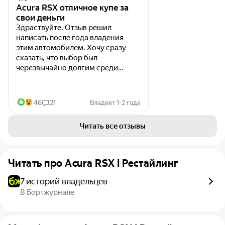
Acura RSX отличное купе за
свои деньги
Здраствуйте. Отзыв решил
написать после года владения
этим автомобилем. Хочу сразу
сказать, что выбор был
черезвычайно долгим среди
автомобилей купе до 1 миллиона.
Начиная от стареньких купе (до
2000)...
46
21
Владеет 1-2 года
Читать все отзывы
Читать про
Acura RSX I Рестайлинг
7 историй владельцев
В Бортжурнале