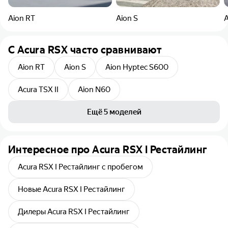
Aion RT
Aion S
A
C
Acura RSX
часто сравнивают
Aion RT
Aion S
Aion Hyptec S600
Acura TSX II
Aion N60
Ещё
5 моделей
Интересное про Acura RSX I Рестайлинг
Acura RSX I Рестайлинг с пробегом
Новые Acura RSX I Рестайлинг
Дилеры Acura RSX I Рестайлинг