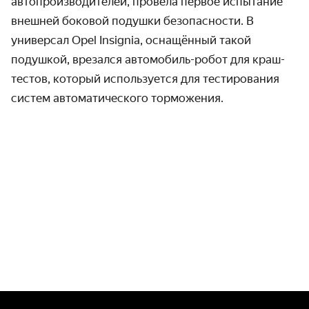
автопроизводителей, провела первое испытание
внешней боковой подушки безопасности. В
универсал Opel Insignia, оснащённый такой
подушкой, врезался автомобиль-робот для краш-
тестов, который используется для тестирования
систем автоматического торможения.
ZF Presents World’s First Pre-crash External Side Airbag