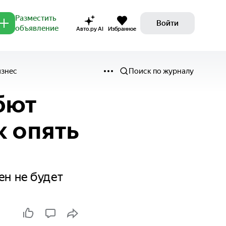
Разместить
Войти
объявление
Авто.ру AI
Избранное
изнес
Поиск по журналу
бют
k опять
ен не будет