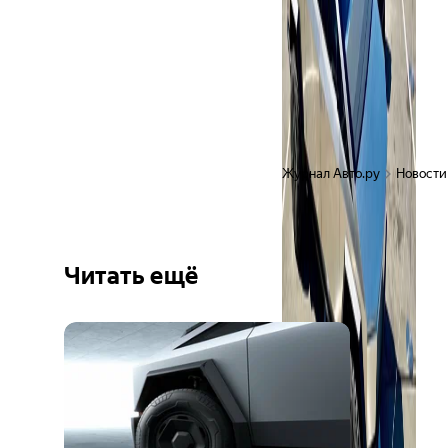
Журнал Авто.ру
Новости
Читать ещё
Ещё 3
фото