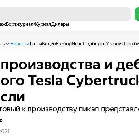
раж
Бортжурнал
Журнал
Дилеры
ль
Новости
Тесты
Видео
Разбор
Игры
Подборки
Учебник
Про б
 производства и де
ого Tesla Cybertruc
сли
отовый к производству пикап представл
о
2021