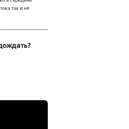
ока так и не
одождать?