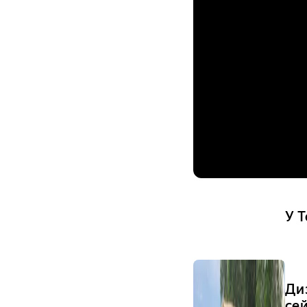
У 
Ди
се