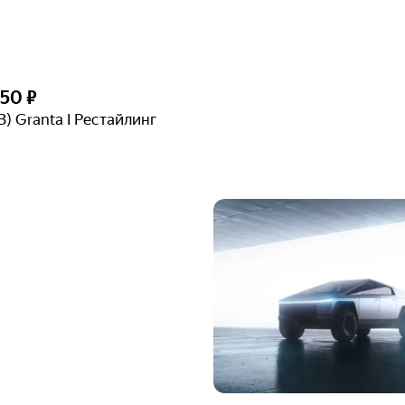
250 ₽
З) Granta I Рестайлинг