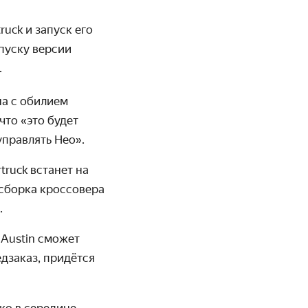
ruck и запуск его
ыпуску версии
.
на с обилием
что «это будет
управлять Нео».
truck встанет на
я сборка кроссовера
.
 Austin сможет
дзаказ, придётся
ко в середине