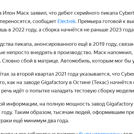
a Илон Маск заявил, что дебют серийного пикапа Cybert
 переносятся, сообщает
Electrek
. Премьера готовой к в
шь в 2022 году, а сборка начнётся не раньше 2023 года
ства пикапа, анонсированного ещё в 2019 году, связа
ые непросто внедрять в производство. Маск напомнил, 
 Словно сбой в матрице. Автомобиль, которым мог бы 
тах за второй квартал 2021 года указывается, что Cyber
о, как на заводе Gigafactory в Остине (Техас) начнётс
, речь идёт о попытке наладить тестовую сборку модели
й информации, на полную мощность завод Gigafactory
 году. Таким образом, тысячам людей, оформившим пре
траки ещё минимум два года.
икапа и его габаритные размеры
были утверждены
толь