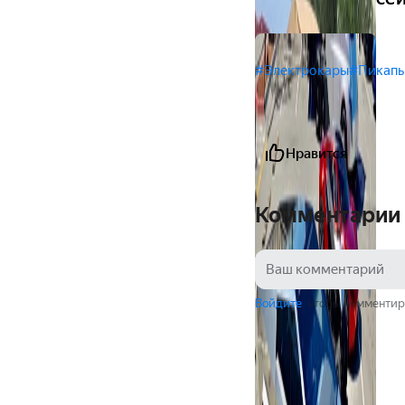
#Электрокары
#Пикап
Нравится
Комментарии
Войдите
, чтобы комментир