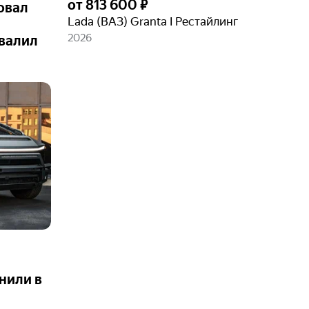
от
813 600 ₽
овал
Lada (ВАЗ) Granta I Рестайлинг
2026
валил
нили в