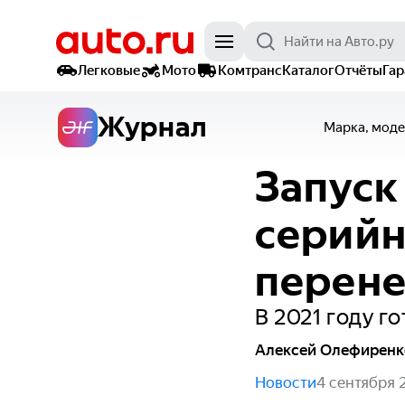
Легковые
Мото
Комтранс
Каталог
Отчёты
Га
Журнал
Марка, моде
Запуск
серийн
перене
В 2021 году г
Алексей Олефиренк
Новости
4 сентября 