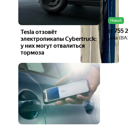
Новый
от
755 
Tesla отзовёт
Lada (ВА
электропикапы Cybertruck:
2026
у них могут отвалиться
тормоза