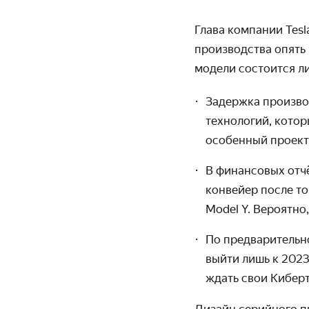
Глава компании Tesl
производства опять
модели состоится ли
Задержка производ
технологий, котор
особенный проект.
В финансовых отчё
конвейер после тог
Model Y. Вероятно
По предварительно
выйти лишь к 2023
ждать свои Кибер
Дизайн серийного п