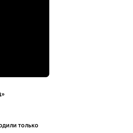
ц»
рдили только