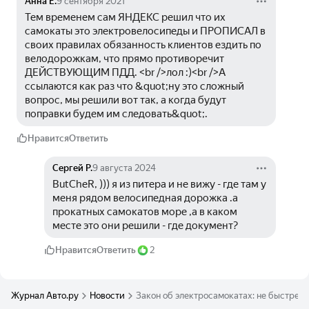
Анна Е.
9 сентября 2021
Тем временем сам ЯНДЕКС решил что их 
самокаты это электровелосипеды и ПРОПИСАЛ в 
своих правилах обязанность клиентов ездить по 
велодорожкам, что прямо противоречит 
ДЕЙСТВУЮЩИМ ПДД. <br />лол :)<br />А 
ссылаются как раз что &quot;ну это сложный 
вопрос, мы решили вот так, а когда будут 
поправки будем им следовать&quot;.
Нравится
Ответить
Сергей Р.
9 августа 2024
ButCheR, ))) я из питера и не вижу - где там у 
меня рядом велосипедная дорожка .а 
прокатных самокатов море ,а в каком 
месте это они решили - где документ?
Нравится
Ответить
2
Журнал Авто.ру
Новости
Закон об электросамокатах: не быстрее 2