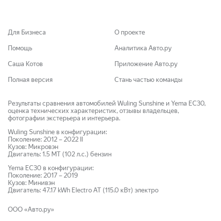
Для Бизнеса
О проекте
Помощь
Аналитика Авто.ру
Саша Котов
Приложение Авто.ру
Полная версия
Стань частью команды
Результаты сравнения автомобилей Wuling Sunshine и Yema EC30,
оценка технических характеристик, отзывы владельцев,
фотографии экстерьера и интерьера.
Wuling
Sunshine
в конфигурации:
Поколение:
2012
–
2022
II
Кузов:
Микровэн
Двигатель:
1.5 MT (102 л.с.)
бензин
Yema
EC30
в конфигурации:
Поколение:
2017
–
2019
Кузов:
Минивэн
Двигатель:
47.17 kWh Electro AT (115.0 кВт)
электро
ООО «Авто.ру»