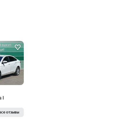
 I
все отзывы