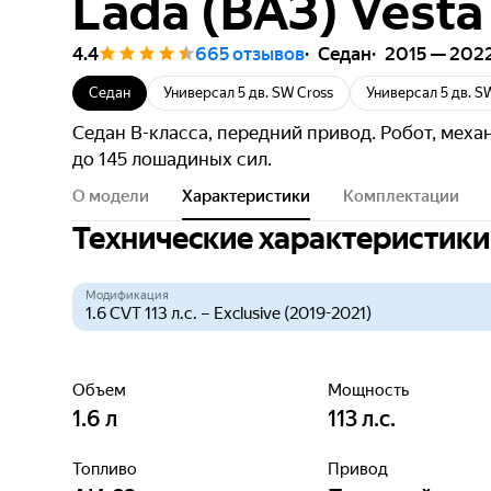
Lada (ВАЗ) Vesta 
4.4
665 отзывов
Седан
2015 — 202
Седан
Универсал 5 дв. SW Cross
Универсал 5 дв. S
Седан B-класса, передний привод. Робот, меха
до 145 лошадиных сил.
О модели
Характеристики
Комплектации
Технические характеристики
Модификация
Объем
Мощность
1.6
л
113
л.с.
Топливо
Привод