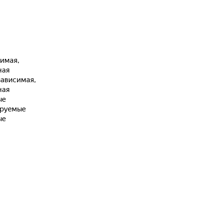
имая,
ная
ависимая,
ная
ые
ируемые
ые