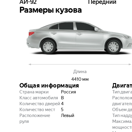
АИ-92
Передний
Размеры кузова
Длина
4410
мм
Общая информация
Двига
Страна марки
Россия
Тип двиг
Класс автомобиля
B
Располо
Количество дверей
4
двигател
Количество мест
5
Объем дв
Расположение
Левый
Тип надд
руля
Максима
мощност