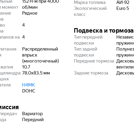
льный
152 Н⋅м при 4000
Марка топлива
АИ-92
й момент
об/мин
Экологический
Euro 5
жение
Рядное
класс
ов
во
4
Подвеска и тормоза
ов
апанов на
4
Тип передней
Независ
подвески
пружин
питания
Распределенный
Тип задней
Полунез
я
впрыск
подвески
пружин
(многоточечный)
Передние тормоза
Дисков
сжатия
10.7
вентил
 цилиндра
78.0x83.5
мм
Задние тормоза
Дисков
ршня
ателя
H4MK
DOHC
миссия
передач
Вариатор
ода
Передний