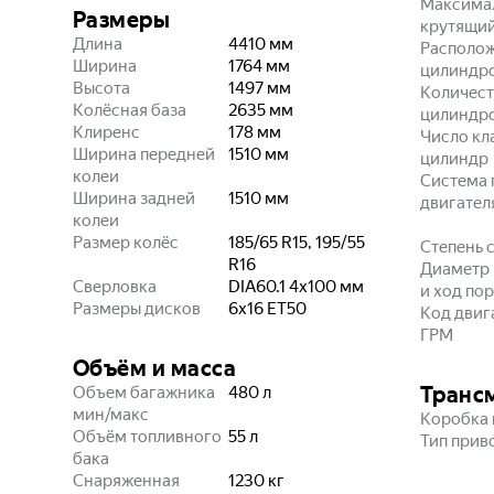
Максима
Размеры
крутящи
Длина
4410
мм
Располо
Ширина
1764
мм
цилиндр
Высота
1497
мм
Количест
Колёсная база
2635
мм
цилиндр
Клиренс
178
мм
Число кл
Ширина передней
1510
мм
цилиндр
колеи
Система 
Ширина задней
1510
мм
двигател
колеи
Размер колёс
185/65 R15, 195/55
Степень 
R16
Диаметр
Сверловка
DIA60.1 4x100
мм
и ход по
Размеры дисков
6x16 ET50
Код двиг
ГРМ
Объём и масса
Транс
Объем багажника
480
л
мин/макс
Коробка 
Объём топливного
55
л
Тип прив
бака
Снаряженная
1230
кг