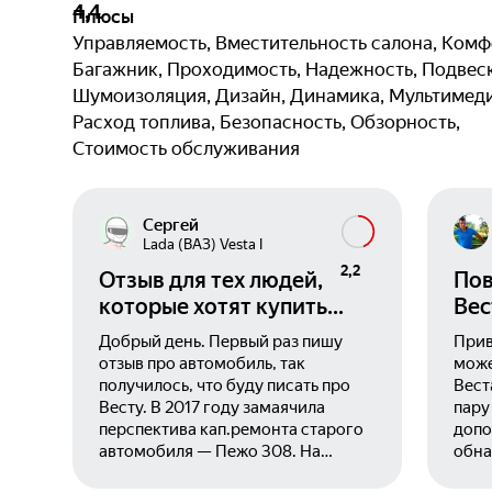
4,4
Плюсы
Управляемость, Вместительность салона, Комф
Багажник, Проходимость, Надежность, Подвеск
Шумоизоляция, Дизайн, Динамика, Мультимеди
Расход топлива, Безопасность, Обзорность,
Стоимость обслуживания
Сергей
Lada (ВАЗ) Vesta I
2,2
Отзыв для тех людей,
Пов
которые хотят купить
Вес
данный автомобиль.
Добрый день. Первый раз пишу
Прив
отзыв про автомобиль, так
може
получилось, что буду писать про
Вест
Весту. В 2017 году замаячила
пару
перспектива кап.ремонта старого
допо
автомобиля — Пежо 308. На
обна
семейном совете было принято
его 