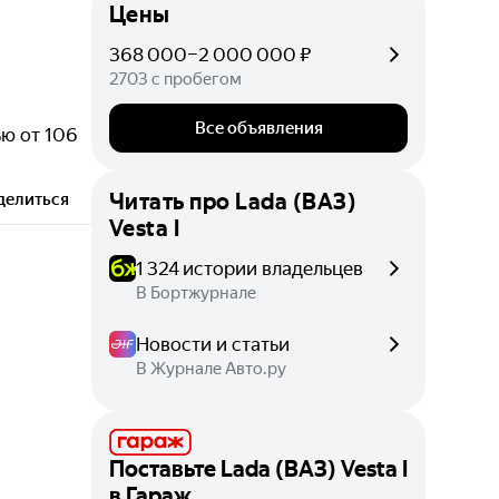
Цены
368 000–2 000 000 ₽
2703 с пробегом
Все объявления
ью от 106
Читать про
Lada (ВАЗ)
делиться
Vesta I
1 324 истории владельцев
В Бортжурнале
Новости и статьи
В Журнале Авто.ру
Поставьте
Lada (ВАЗ) Vesta I
в Гараж