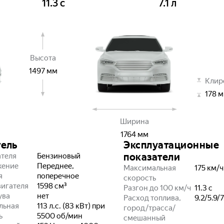
11.3
с
7.1
л
Высота
1497
мм
Клир
178
м
Ширина
1764
мм
тель
Эксплуатационные
показатели
ателя
Бензиновый
жение
Переднее,
Максимальная
175
км/ч
я
поперечное
скорость
игателя
1598
см³
Разгон до 100 км/ч
11.3
с
ува
нет
Расход топлива,
9.2/5.9/7
льная
113 л.с. (83 кВт) при
город/трасса/
ь
5500 об/мин
смешанный