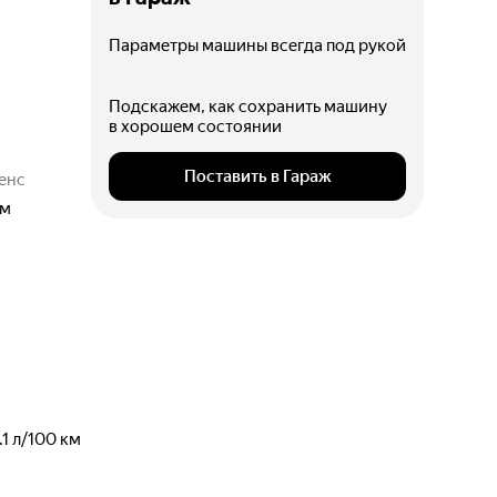
Параметры машины всегда под рукой
Подскажем, как сохранить машину
в хорошем состоянии
Поставить в Гараж
енс
м
.1
л/100 км