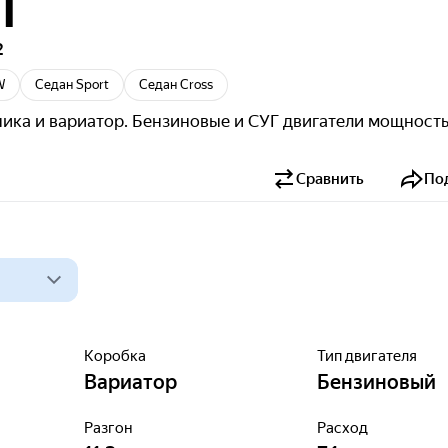
I
2
W
Седан Sport
Седан Cross
ника и вариатор. Бензиновые и СУГ двигатели мощност
Сравнить
По
Коробка
Тип двигателя
Вариатор
Бензиновый
Разгон
Расход