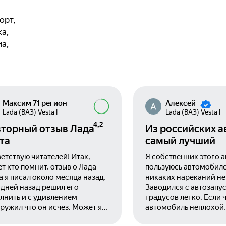
орт,
а,
а,
Максим 71 регион
Алексей
Lada (ВАЗ) Vesta I
Lada (ВАЗ) Vesta I
4,2
торный отзыв Лада
Из российских а
та
самый лучший
етствую читателей! Итак,
Я собственник этого 
т кто помнит, отзыв о Лада
пользуюсь автомобил
а я писал около месяца назад,
никаких нареканий не
 дней назад решил его
Заводился с автозапус
лнить и с удивлением
градусов легко, Если 
ружил что он исчез. Может я
автомобиль неплохой
нечаянно удалил, может
недостаток может кто-