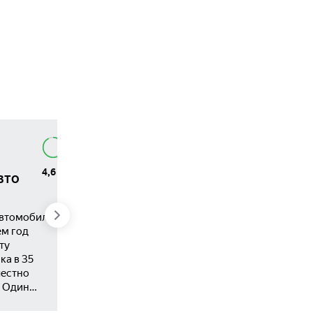
Александр Николаевич
Lada (ВАЗ) Vesta I
4,6
3,8
вто
Компромисс на колесах
Давно не публиковал отзывы по
проданным и приобретенным
автомобиля
машинам, но вот по этому
ем год
автомобилю не мог молчать. Итак,
ту
выбор был осознан. Дизайн,
ка в 35
экстерьер, интерьер,
честно
оснащенность для этого класса
, Один
великолепная! Посмотрел массу
то его не
обзоров – управляемость