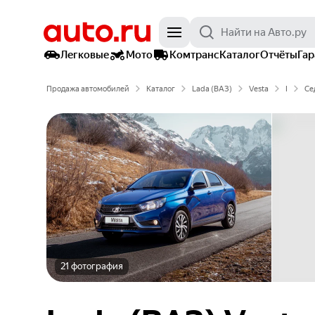
Легковые
Мото
Комтранс
Каталог
Отчёты
Га
Продажа автомобилей
Каталог
Lada (ВАЗ)
Vesta
I
Се
21 фотография