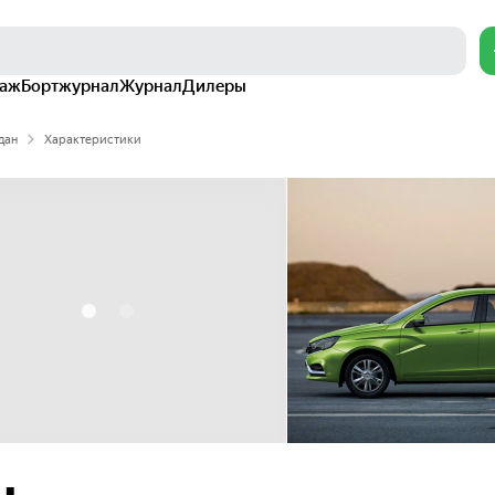
раж
Бортжурнал
Журнал
Дилеры
дан
Характеристики