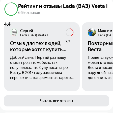
Рейтинг и отзывы Lada (ВАЗ) Vesta I
665 отзывов
4,4
Сергей
Максим 
Lada (ВАЗ) Vesta I
Lada (ВАЗ
2,2
Отзыв для тех людей,
Повторный
которые хотят купить
Веста
данный автомобиль.
Добрый день. Первый раз пишу
Приветствую ч
отзыв про автомобиль, так
может кто пом
получилось, что буду писать про
Веста я писал
Весту. В 2017 году замаячила
пару дней наз
перспектива кап.ремонта старого
дополнить и 
автомобиля — Пежо 308. На
обнаружил что
семейном совете было принято
его нечаянно
решение купить новый
уважаемым мо
автомобиль. Ездили по всем
понравилось,
Читать все отзывы
автосалонам Воронежа, хотели
кто читает мо
купить Солярис или Рапид, но цены
расскажу пре