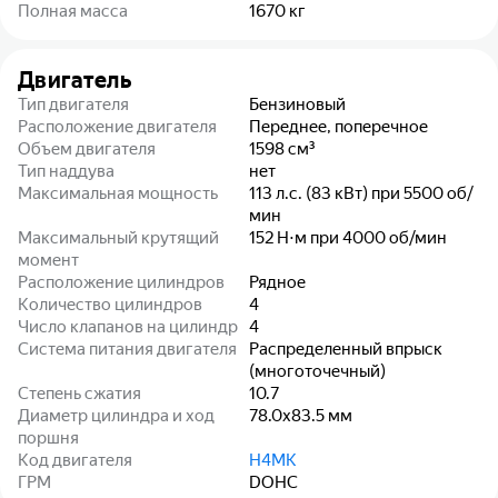
Полная масса
1670
кг
Двигатель
Тип двигателя
Бензиновый
Расположение двигателя
Переднее, поперечное
Объем двигателя
1598
см³
Тип наддува
нет
Максимальная мощность
113 л.с. (83 кВт) при 5500 об/
мин
Максимальный крутящий
152 Н⋅м при 4000 об/мин
момент
Расположение цилиндров
Рядное
Количество цилиндров
4
Число клапанов на цилиндр
4
Система питания двигателя
Распределенный впрыск
(многоточечный)
Степень сжатия
10.7
Диаметр цилиндра и ход
78.0x83.5
мм
поршня
Код двигателя
H4MK
ГРМ
DOHC