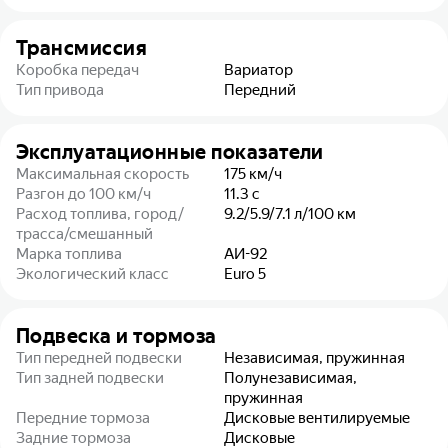
Трансмиссия
Коробка передач
Вариатор
Тип привода
Передний
Эксплуатационные показатели
Максимальная скорость
175
км/ч
Разгон до 100 км/ч
11.3
с
Расход топлива, город/
9.2/5.9/7.1
л/100 км
трасса/смешанный
Марка топлива
АИ-92
Экологический класс
Euro 5
Подвеска и тормоза
Тип передней подвески
Независимая, пружинная
Тип задней подвески
Полунезависимая,
пружинная
Передние тормоза
Дисковые вентилируемые
Задние тормоза
Дисковые