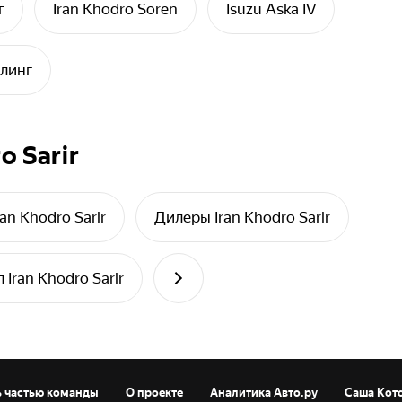
г
Iran Khodro Soren
Isuzu Aska IV
йлинг
o Sarir
an Khodro Sarir
Дилеры Iran Khodro Sarir
Iran Khodro Sarir
ь частью команды
О проекте
Аналитика Авто.ру
Саша Кот