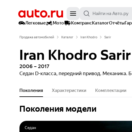
Легковые
Мото
Комтранс
Каталог
Отчёты
Га
Продажа автомобилей
Каталог
Iran Khodro
Sarir
Iran Khodro Sarir
2006 – 2017
Седан
D-класса, передний привод. Механика. 
Поколения
Характеристики
Комплектации
Поколения модели
Седан