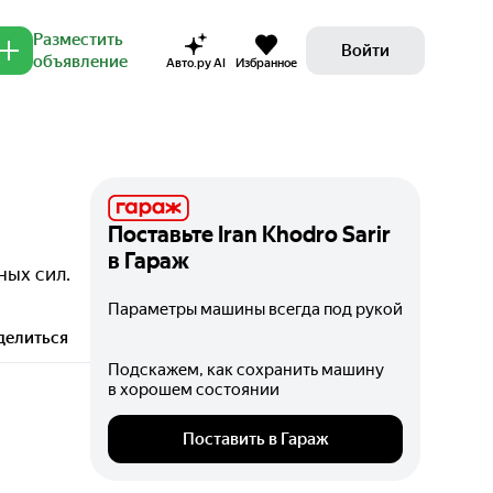
Разместить
Войти
объявление
Авто.ру AI
Избранное
Поставьте
Iran Khodro Sarir
в Гараж
ных сил.
Параметры машины всегда под рукой
делиться
Подскажем, как сохранить машину
в хорошем состоянии
Поставить в Гараж