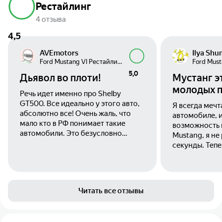
Рестайлинг
4 отзыва
4,5
AVEmotors
Ilya Shu
Ford Mustang VI Рестайлинг
5,0
Дьявол во плоти!
Мустанг э
молодых 
Речь идет именно про Shelby
GT500. Все идеально у этого авто,
Я всегда мечт
абсолютно все! Очень жаль, что
автомобиле, и
мало кто в РФ понимает такие
возможность 
автомобили. Это безусловно
Mustang, я не
лучший маслкар, самый быстрый
секунды. Тепе
по реальным цифрам (не по тому
месяцев за ру
что показывают производители, а
могу поделит
реальность), но в то же время
впечатлениями. Дизайн и вн
безумно удобный, качественный и
вид Ford Must
Читать все отзывы
управление не хуже даже чем у
машина, это 
bmw M. Как не хватало управления
искусства на 
на предыдущих поколениях, этот
Агрессивный 