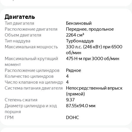
Двигатель
Тип двигателя
Бензиновый
Расположение двигателя
Переднее, продольное
Объем двигателя
2264
см³
Тип наддува
Турбонаддув
Максимальная мощность
330 л.с. (246 кВт) при 6500
об/мин
Максимальный крутящий
475 Н⋅м при 3000 об/мин
момент
Расположение цилиндров
Рядное
Количество цилиндров
4
Число клапанов на цилиндр
4
Система питания двигателя
Непосредственный впрыск
(прямой)
Степень сжатия
9.37
Диаметр цилиндра и ход
87.55x94.0
мм
поршня
ГРМ
DOHC