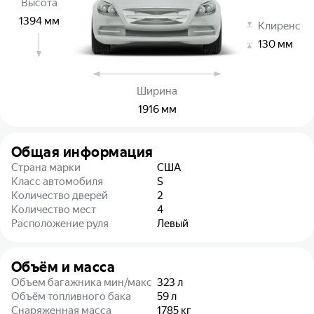
Высота
1394
мм
Клиренс
130
мм
Ширина
1916
мм
Общая информация
Страна марки
США
Класс автомобиля
S
Количество дверей
2
Количество мест
4
Расположение руля
Левый
Объём и масса
Объем багажника мин/макс
323
л
Объём топливного бака
59
л
Снаряженная масса
1785
кг