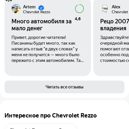
Artem
Alex
Chevrolet Rezzo
Chevrolet
4,6
Много автомобиля за
Рецо 2007
мало денег
владения
Привет, дорогие читатели!
Здравствуйте
Писанины будет много, так как
очередной ма
написать отзыв "в двух словах" у
помогают отз
меня не получится — много было
особенно под
пережито с этим автомобилем. Так
стоимостью с
что запасайтесь попкорном ;-).
общем возвр
должок, пост
кратко, емко и по д
требовалась 
Читать все отзывы
семьей (я, же
дачу и по маг
машина нужна
просторная ч
детишек в авт
Интересное про Chevrolet Rezzo
желательно к
году. Не стан