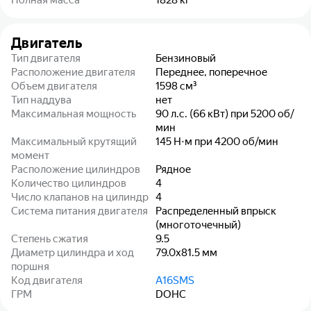
Полная масса
1828
кг
Двигатель
Тип двигателя
Бензиновый
Расположение двигателя
Переднее, поперечное
Объем двигателя
1598
см³
Тип наддува
нет
Максимальная мощность
90 л.с. (66 кВт) при 5200 об/
мин
Максимальный крутящий
145 Н⋅м при 4200 об/мин
момент
Расположение цилиндров
Рядное
Количество цилиндров
4
Число клапанов на цилиндр
4
Система питания двигателя
Распределенный впрыск
(многоточечный)
Степень сжатия
9.5
Диаметр цилиндра и ход
79.0x81.5
мм
поршня
Код двигателя
A16SMS
ГРМ
DOHC