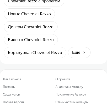
рассказами к
Chevrolet Rezzo с пробегом
рассматривал,
тп. Сразу к де
Новые Chevrolet Rezzo
пробег около
(их вроде все
люком и клима
Дилеры Chevrolet Rezzo
ради чего ее и
меркам такой
получился пр
Видео о Chevrolet Rezzo
и в ширину, с
никуда не упи
Бортжурнал Chevrolet Rezzo
Еще
автокресла и
ними помещаю
нормально ) 
тонеля почти 
имеет неболь
ногам не меша
Для Бизнеса
О проекте
печка греет -
отделка - деш
Помощь
Аналитика Авто.ру
Салон ткань, 
Саша Котов
Приложение Авто.ру
пропылесосил
лачетевский, 
Полная версия
Стань частью команды
дефорсирован 