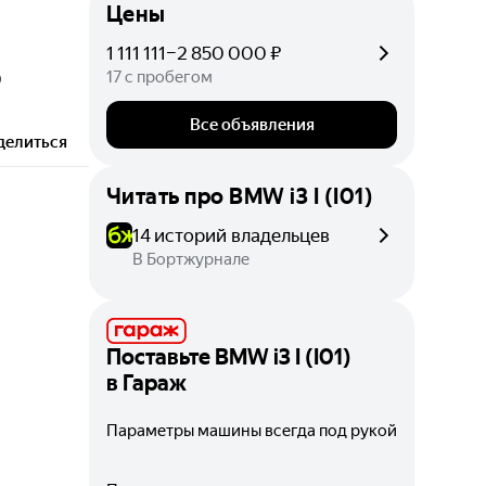
Цены
1 111 111–2 850 000 ₽
17 с пробегом
0
Все объявления
делиться
Читать про
BMW i3 I (I01)
14 историй владельцев
В Бортжурнале
Поставьте
BMW i3 I (I01)
в Гараж
Параметры машины всегда под рукой