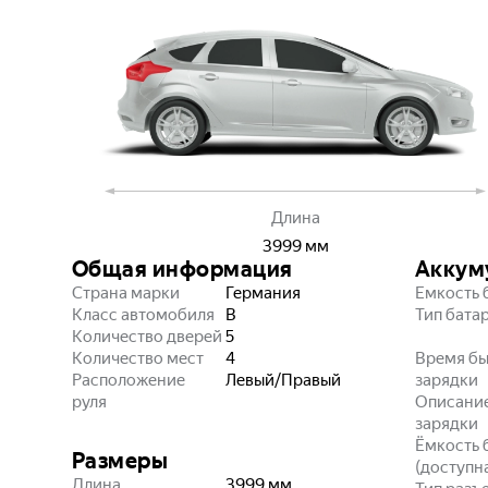
Длина
3999
мм
Общая информация
Аккум
Страна марки
Германия
Емкость 
Класс автомобиля
B
Тип бата
Количество дверей
5
Количество мест
4
Время б
Расположение
Левый/Правый
зарядки
руля
Описани
зарядки
Ёмкость 
Размеры
(доступн
Длина
3999
мм