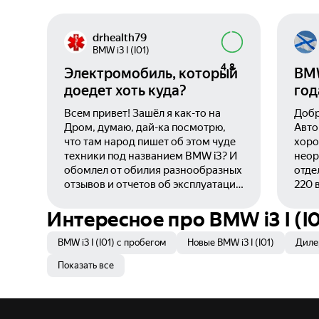
drhealth79
BMW i3 I (I01)
4,8
Электромобиль, который
BMW
доедет хоть куда?
год
Всем привет! Зашёл я как-то на
Добр
Дром, думаю, дай-ка посмотрю,
Авто
что там народ пишет об этом чуде
хоро
техники под названием BMW i3? И
неор
обомлел от обилия разнообразных
отде
отзывов и отчетов об эксплуатации
220 
(нет). Лично я посчитал это
Мосэ
выражением неуважения к такому
года,
Интересное про BMW i3 I (I0
интересному авто, поэтому решил
норм
тряхнуть стариной и написать этот
обус
BMW i3 I (I01) с пробегом
Новые BMW i3 I (I01)
Дилер
отзыв. Скажу сразу: на данный
при пол
Показать все
момент я не являюсь хозяином
Осен
такого авто. Стойте! Подождите!
наст
Не разбегайтесь, куда же вы? Да, у
резк
меня нет в собственности этой
Заря