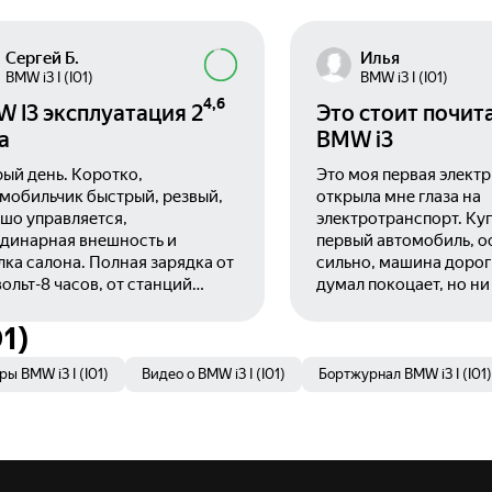
Сергей Б.
Илья
BMW i3 I (I01)
BMW i3 I (I01)
4,6
 I3 эксплуатация 2
Это стоит почит
а
BMW i3
ый день. Коротко,
Это моя первая электр
мобильчик быстрый, резвый,
открыла мне глаза на
шо управляется,
электротранспорт. Ку
динарная внешность и
первый автомобиль, о
лка салона. Полная зарядка от
сильно, машина дорог
вольт-8 часов, от станций
думал покоцает, но ни
нерго 3 часа. Использую 3
ничего за два года. И 
 2 года отбегал г.Сочи, все
объяснения:
1)
 иметься в виду поездки по
троенным дорогам запас хода
ы BMW i3 I (I01)
Видео о BMW i3 I (I01)
Бортжурнал BMW i3 I (I01)
ной зарядке 125-130 км.
ью 2020 перевезли в Москву с
уплением холодов упал пробег
о, при полном заряде 70-74 км,
дки Мосэнерго по непонятной