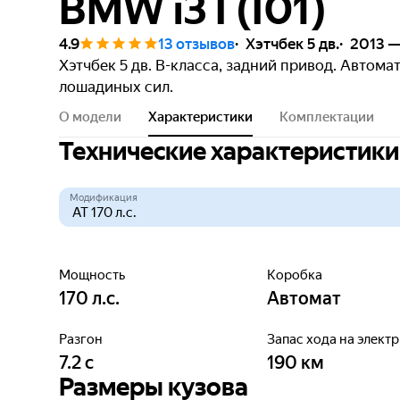
BMW i3 I (I01)
4.9
13 отзывов
Хэтчбек 5 дв.
2013 —
Хэтчбек 5 дв. B-класса, задний привод. Автом
лошадиных сил.
О модели
Характеристики
Комплектации
Технические характеристики
Модификация
Мощность
Коробка
170
л.с.
Автомат
Разгон
Запас хода на элект
7.2
с
190
км
Размеры кузова