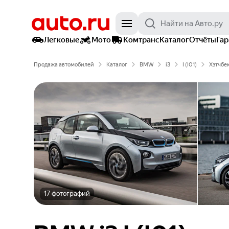
Легковые
Мото
Комтранс
Каталог
Отчёты
Га
Продажа автомобилей
Каталог
BMW
i3
I (I01)
Хэтчбек
17 фотографий