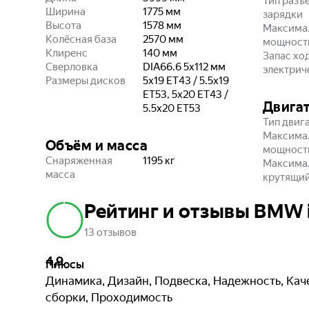
Тип разъ
Ширина
1775
мм
зарядки
Высота
1578
мм
Максима
Колёсная база
2570
мм
мощность
Клиренс
140
мм
Запас хо
Сверловка
DIA66.6 5x112
мм
электрич
Размеры дисков
5x19 ET43 / 5.5x19
ET53, 5x20 ET43 /
Двига
5.5x20 ET53
Тип двиг
Максима
Объём и масса
мощност
Снаряженная
1195
кг
Максима
масса
крутящи
Рейтинг и отзывы BMW i3
13 отзывов
4,9
Плюсы
Динамика, Дизайн, Подвеска, Надежность, Кач
сборки, Проходимость