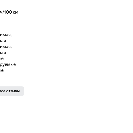
⋅ч/100 км
имая,
ная
имая,
ная
ые
ируемые
ые
все отзывы