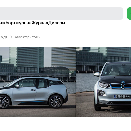
раж
Бортжурнал
Журнал
Дилеры
 5 дв.
Характеристики