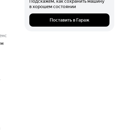
Подскажем, как сохранить машину
в хорошем состоянии
Поставить в Гараж
енс
мм
т
ч