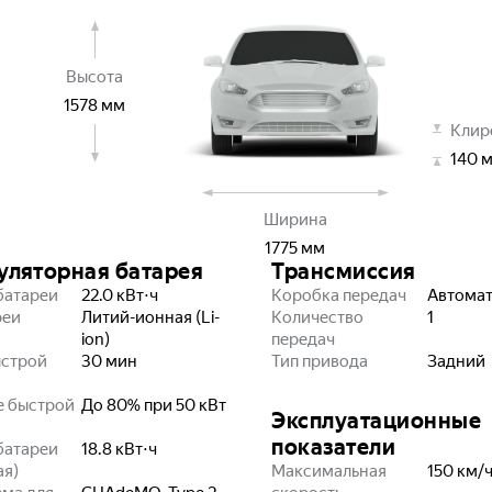
Высота
1578
мм
Клир
140
Ширина
1775
мм
уляторная батарея
Трансмиссия
батареи
22.0
кВт⋅ч
Коробка передач
Автома
реи
Литий-ионная (Li-
Количество
1
ion)
передач
ыстрой
30
мин
Тип привода
Задний
е быстрой
До 80% при 50 кВт
Эксплуатационные
показатели
батареи
18.8
кВт⋅ч
ая)
Максимальная
150
км/