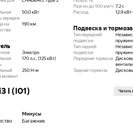
ема для
CHAdeMO, Type 2
скорость
Разгон до 100 км/ч
7.2
с
льная
50.0
кВт
Расход
12.9
кВт
 зарядки
да на
190
км
Подвеска и тормоза
естве
Тип передней
Независ
подвески
пружин
тель
Тип задней
Независ
ателя
Электро
подвески
пружин
льная
170 л.с. (125 кВт)
Передние тормоза
Дисков
ь
вентил
льный
250 Н⋅м
Задние тормоза
Дисков
й момент
 I (I01)
Читать 
Минусы
ество
Багажник