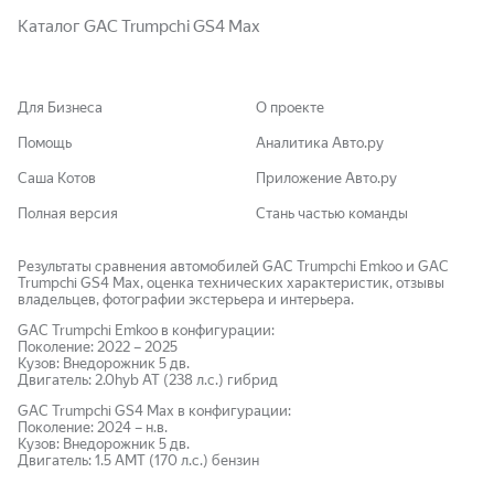
Каталог GAC Trumpchi GS4 Max
Для Бизнеса
О проекте
Помощь
Аналитика Авто.ру
Саша Котов
Приложение Авто.ру
Полная версия
Стань частью команды
Результаты сравнения автомобилей GAC Trumpchi Emkoo и GAC
Trumpchi GS4 Max, оценка технических характеристик, отзывы
владельцев, фотографии экстерьера и интерьера.
GAC Trumpchi
Emkoo
в конфигурации:
Поколение:
2022
–
2025
Кузов:
Внедорожник 5 дв.
Двигатель:
2.0hyb AT (238 л.с.)
гибрид
GAC Trumpchi
GS4 Max
в конфигурации:
Поколение:
2024
–
н.в.
Кузов:
Внедорожник 5 дв.
Двигатель:
1.5 AMT (170 л.с.)
бензин