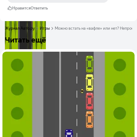
Нравится
Ответить
Журнал Авто.ру
Игры
Можно встать на «вафле» или нет? Непрост
Читать ещё