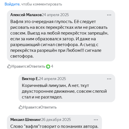
Войдите
, чтобы комментировать
Алексей Малахов
24 апреля 2025
Вафля это очередная глупость. Её следует 
рисовать на всех перекрёстках или не рисовать 
совсем. Выезд на любой перекрёсток запрещён, 
если за ним образовался затор. И даже на 
разрешающий сигнал светофора. А съезд с 
перекрёстка разрешён при Любом!!! сигнале 
светофора.
Нравится
Ответить
4
Виктор Е.
24 апреля 2025
Коричневый лимузин, А нет, ткут 
двухстороннее движение, совсем слепой 
стал и не разглядел.
Нравится
Ответить
Михаил Шленинг
26 декабря 2025
Слово "вафля"говорит о познаниях автора.