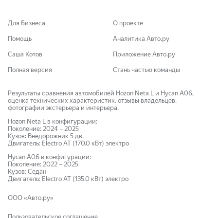
Для Бизнеса
О проекте
Помощь
Аналитика Авто.ру
Саша Котов
Приложение Авто.ру
Полная версия
Стань частью команды
Результаты сравнения автомобилей Hozon Neta L и Hycan A06,
оценка технических характеристик, отзывы владельцев,
фотографии экстерьера и интерьера.
Hozon
Neta L
в конфигурации:
Поколение:
2024
–
2025
Кузов:
Внедорожник 5 дв.
Двигатель:
Electro AT (170.0 кВт)
электро
Hycan
A06
в конфигурации:
Поколение:
2022
–
2025
Кузов:
Седан
Двигатель:
Electro AT (135.0 кВт)
электро
ООО «Авто.ру»
Пользовательское соглашение