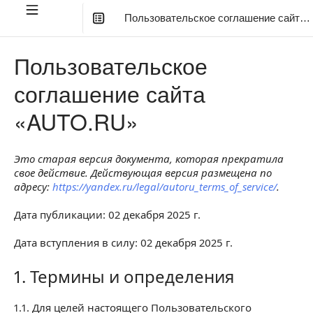
Пользовательское соглашение сайта «
В этой статье
:
Пользовательское
1. Термины и определения
соглашение сайта
2. Предмет и общие положения настоящего
«
AUTO.RU
»
Соглашения
3. Регистрация на Сайте
Это старая версия документа, которая прекратила
4. Авторизация на Сайте
свое действие. Действующая версия размещена по
адресу:
https://yandex.ru/legal/autoru_terms_of_service/
.
5. Персональная информация Пользователя
Дата публикации: 02 декабря 2025 г.
6. Размещение на Сайте Информации
Дата вступления в силу: 02 декабря 2025 г.
7. Использование Сайта
1. Термины и определения
8. Функционирование Сайта и ответственность при
1. Термины и определения
его использовании
1.1. Для целей настоящего Пользовательского
9. Иные положения