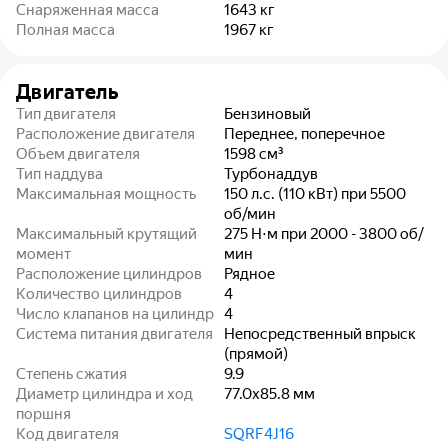
Снаряженная масса
1643
кг
Полная масса
1967
кг
Двигатель
Тип двигателя
Бензиновый
Расположение двигателя
Переднее, поперечное
Объем двигателя
1598
см³
Тип наддува
Турбонаддув
Максимальная мощность
150 л.с. (110 кВт) при 5500
об/мин
Максимальный крутящий
275 Н⋅м при 2000 - 3800 об/
момент
мин
Расположение цилиндров
Рядное
Количество цилиндров
4
Число клапанов на цилиндр
4
Система питания двигателя
Непосредственный впрыск
(прямой)
Степень сжатия
9.9
Диаметр цилиндра и ход
77.0x85.8
мм
поршня
Код двигателя
SQRF4J16