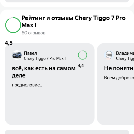
Рейтинг и отзывы Chery Tiggo 7 Pro
Max I
60 отзывов
4,5
Павел
Владим
Chery Tiggo 7 Pro Max I
Chery Tig
4,4
всё, как есть на самом
Не понятны
деле
Всем доброго
предисловие..