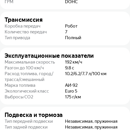
ГРМ
DOHC
Трансмиссия
Коробка передач
Робот
Количество передач
7
Тип привода
Полный
Эксплуатационные показатели
Максимальная скорость
192
км/ч
Разгон до 100 км/ч
9.8
с
Расход топлива, город/
10.2/6.2/7.7
л/100 км
трасса/смешанный
Марка топлива
АИ-92
Экологический класс
Euro 5
Выбросы CO2
175
г/км
Подвеска и тормоза
Тип передней подвески
Независимая, пружинная
Тип задней подвески
Независимая, пружинная