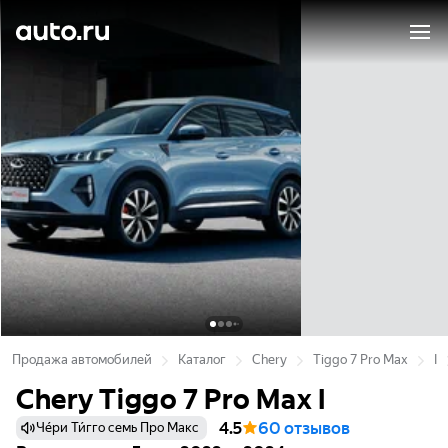
Продажа автомобилей
Каталог
Chery
Tiggo 7 Pro Max
I
Chery Tiggo 7 Pro Max I
4.5
60 отзывов
Че́ри Ти́гго семь Про Макс